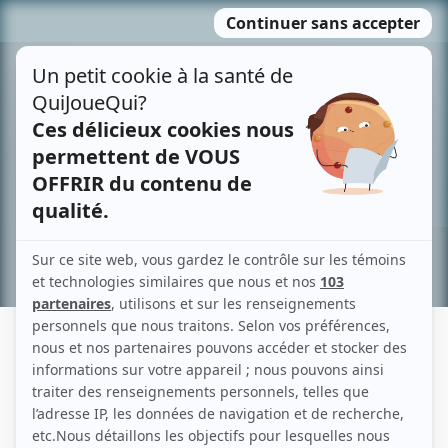
Passer
MENU
au
contenu
Recherche avancée »
JEAN-MARC LAUZON
Liens
Fiche de Jean-Marc Lauzon sur Showbizz.net