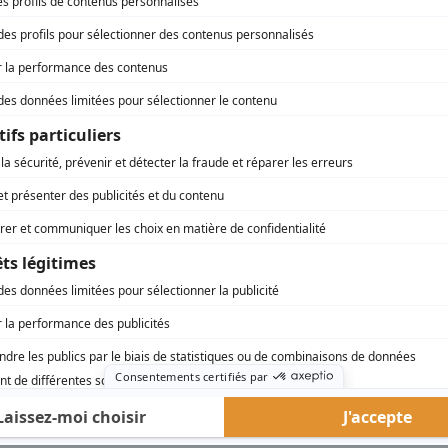
L'ingénieux Don Quichotte
(
Cervantes
)
Pour adultère, votre honneur
(
Rôle inconnu
)
Riel
(
Nolin
)
Duplessis
(
Unioniste
)
Du tac au tac
(
Gaétan Brouillard
)
Nic et Pic
(
Macori
)
rd Therrien carbure à son petit écran. Celui qu’on surnomme parfois «l’encyclopédie 
1996 à 2001. Sa spécialité: la télé québécoise. On peut l’entendre régulièrement