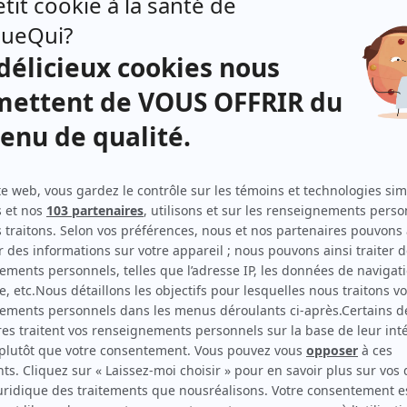
Bienvenue à Kingston-Falls
(
JP
)
Avant le crash
(
Richard Lecompte
2023
)
District 31
(
Vincent Laporte
2021
)
La galère
(
Martin
2010
-
2013
)
Félix Leclerc
(
Notaire
)
La grande expédition
(
Samuel
)
Rumeurs
(
Normand Bachand
)
Asbestos
(
Charles Arcand
)
Les poupées russes
(
René Geoffrion
)
Mon meilleur ennemi
(
Jasmin
)
Don Quichotte
(
Don Quichotte
)
2 frères
(
Pierre-Marc Hébert
)
Zaza d'abord
(
Octave Chanteclair
)
Macaroni tout garni
(
Bonhomme Sept Heures
)
Jamais sans amour : L'obsession
(
Gilbert Beaupré
)
Sauve qui peut!
(
Lucien Gaboury
)
Femmes en mémoire
(
L'écrivain
)