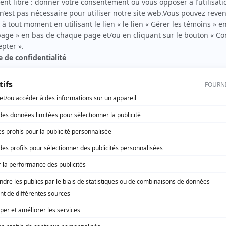
Moi et l'autre... II
(
Didier Dupont
)
Avec un grand A: Caïn et Abel
(
Robert Gagnon
)
L'Arche de Zoé
(
Camilien Houle
)
Avec un grand A: Femme cherche hommes
(
Armand
)
Sous un ciel variable
(
Réjean Dionne
)
Montréal, ville ouverte
(
Gérard Filion
)
Scoop
(
André Dupras
1993
-
1994
)
Des fleurs sur la neige
(
Gérard Trudel
)
CTYVON
(
Fernand Dumont, Ben Béland
)
Avec un grand A: Suzanne et Bruno
(
Bruno
)
Avec un grand A: Marie-Lou et Alain, Carole et Jean-
Pierre
(
Jean-Pierre
)
La mouette
(
Trigorine
)
La clé des champs
(
Client de Françoise
)
Manon
(
Robert Ste-Marie
)
La pépinière
(
Jules
)
Vaut mieux en rire
(
Gaétan Brouillard
)
S.O.S. j'écoute
(
Rôle inconnu
)