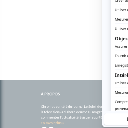
Informations
complémentaires
À PROPOS
Chroniqueur télé du journal Le Soleil depuis 2001, Richa
la télévision» a d’abord oeuvré au magazine TV Hebdo de 
commenter l’actualité télévisuelle au 98,5.
En savoir plus »