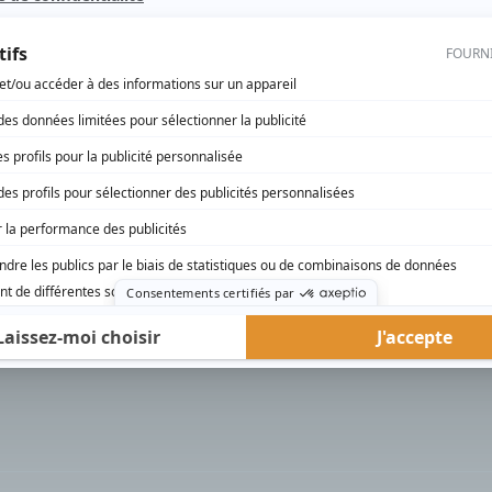
rd Therrien carbure à son petit écran. Celui qu’on surnomme parfois «l’encyclopédie 
1996 à 2001. Sa spécialité: la télé québécoise. On peut l’entendre régulièrement