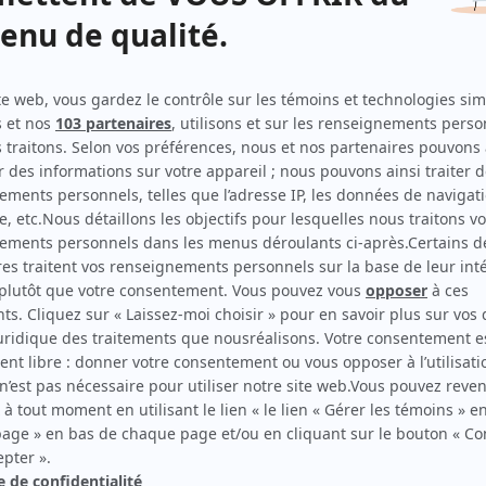
Paparazzi
(
Pape
)
Blanche
(
Frère portier
)
Montréal, ville ouverte
(
Juge Leblanc
)
Marie Guyart, veuve Martin ou la double vie de Mère
Marie de l'Incarnation
(
Paul Buisson
)
Passe-Partout I
(
Voix de Virgule
)
La Petite Patrie
(
Arthur Fernet
)
Les Forges de Saint-Maurice
(
Nicholas
)
Les Berger
(
Infirmier
)
Sol et Gobelet
(
Le voleur
)
Soirée au théâtre: Lorsque l'enfant paraît
(
Georges
)
D'Iberville
(
Rôle inconnu
)
Rue des Pignons
(
Branchaud
)
Coeur aux poings
(
L'imprimeur
)
Septième nord
(
Employé de l'hôpital
)