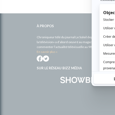
Informations
complémentaires
À PROPOS
Chroniqueur télé du journal Le Soleil depuis 2001, Richa
la télévision» a d’abord oeuvré au magazine TV Hebdo de 
commenter l’actualité télévisuelle au 98,5.
En savoir plus »
SUR LE RÉSEAU BIZZ MÉDIA