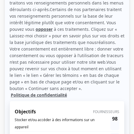
Personnages
Maman chérie
(
Tom
)
Moi et l'autre... II
(
Monsieur
)
Triplex
(
Joseph
)
Les grands procès: Fred Rose
(
M. Ward
)
Sous un ciel variable
(
Adélard Guillemette
)
Hamlet en Québec
(
Rôle inconnu
)
Montréal, ville ouverte
(
Constable Richard
)
Les tisserands du pouvoir : La révolte
(
Mgr Bourgoin
)
Les tisserands du pouvoir
(
Mgr Bourgoin
)
Formule 1
(
Paul
)
Le matou
(
Épicier du village
)
Lance et compte I-II-III
(
Sergent Patrick O'Connell
1988
-
1989
)
L'Agent fait le bonheur
(
Ventriloque
)
Page trois: un ordinateur au coeur
(
Rôle inconnu
)