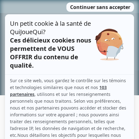
Passer
MENU
au
contenu
Recherche avancée »
JEAN MATHIEU
Liens
Fiche de Jean Mathieu sur Showbizz.net