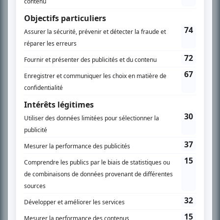
son petit écran. Celui qu’on surnomme parfois «l’encyclopédie de la
télévision» a d’abord oeuvré au magazine TV Hebdo de 1996 à 2001. Sa
spécialité: la télé québécoise. On peut l’entendre régulièrement commenter
l’actualité télévisuelle au 98,5.
En savoir plus »
SUR LE RÉSEAU BIZZ MÉDIA
PLAN DU SITE
Accueil
Liste des oeuvres
Liste des comédiens
Recherche avancée
À propos