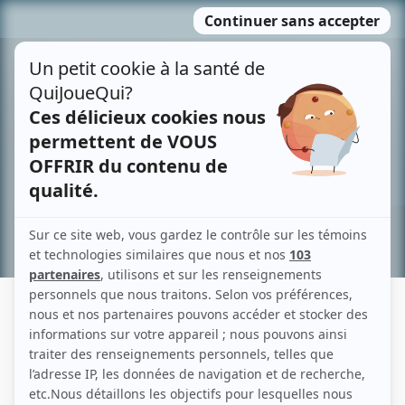
Passer
MENU
au
contenu
Recherche avancée »
CLAUDE POISSANT