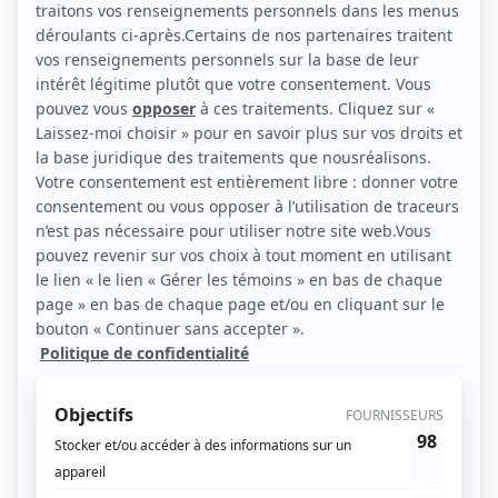
(Photo: Marie-Claude Hamel)
Liens
Fiche de Claude Poissant sur Showbizz.net
Personnages
La nuit du 4 au 5
(
Rôle inconnu
)