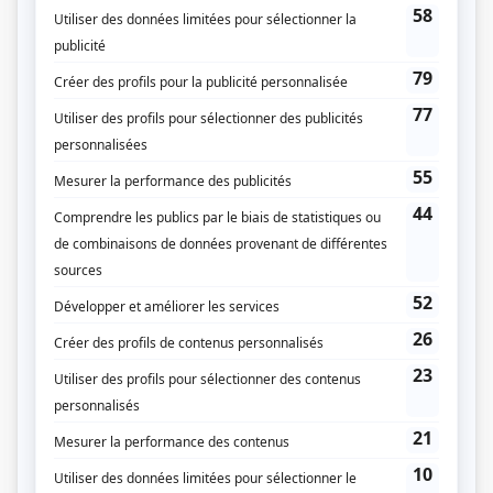
Dumas
(
Jean-Paul Michaud
2025
)
STAT
(
Jacques St-Cyr
2022
-
)
Mon coloc de 80 ans
(
Georges
)
Mégantic
(
Roméo David
)
La faille
(
Père Sébastien
2024
)
Camping de l'ours
(
Capitaine Mioum
)
Subito texto
(
Viateur Nolin
)
Mémoires vives
(
François Fisher
2016
-
2017
)
Toute la vérité
(
Juge Gratien Wolfe
2010
)
Le club des doigts croisés
(
Papi Émile
)
Les hauts et les bas de Sophie Paquin
(
Robert Paquin
)
La chambre no 13
(
Inspecteur Couturier
)
Trudeau
(
Gérard Pelletier
)
Cauchemar d'amour
(
Émery
)
Rivière-des-Jérémie
(
Dave MacYntire
)
La vie la vie
(
Yvon
)
Nuremberg
(
Großadmiral Karl Dönitz
)