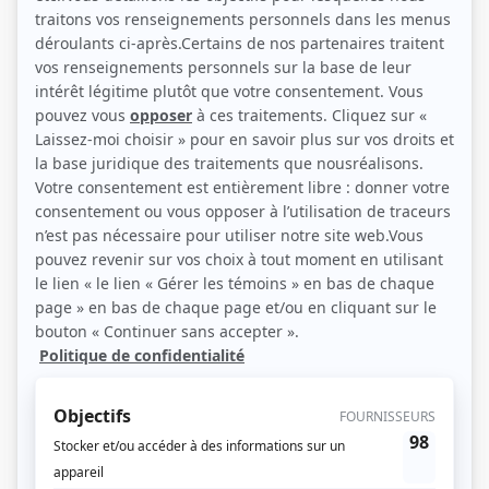
(Photo: Alain Tremblay)
Liens
Fiche de Raymond Cloutier sur Showbizz.net
Personnages
Indomptables
(
Gaëtan Beaufort
2026
)