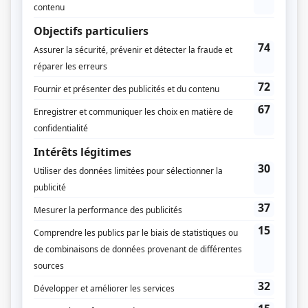
Chartrand et Simonne
(
Abbé Lionel Groulx
)
Réseaux
(
Dominic Pazelli
)
L'ombre de l'épervier
(
Albert Leblanc
)
Le masque
(
Raymond Matteau
)
Ces enfants d'ailleurs
(
Tomasz Pawlowski
)
Le retour
(
Gilbert Thériault
)
Alys Robi
(
Directeur St-Michel
)
Les grands procès: L'affaire Nogaret
(
Me Bertrand
)
Le premier cercle (The First Circle)
(
Grigory Adamson
)
Avec un grand A: La cigogne
(
Denis Tanguay
)
Les Machos
(
Gérard Meloche
)
Avec un grand A: Femme cherche hommes
(
Benoît
)
Montréal, ville ouverte
(
Jean Drapeau
)
Scoop
(
Julien Bolduc
)
Sonia
(
Médecin
)
Le matou
(
Georges-Étienne Cartier
)
L'Agent fait le bonheur
(
Lieutenant Julien Lafontaine
)