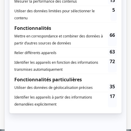
Le passager
(
Rôle inconnu
)
À plein temps
(
Réal Pouliot
)
Monsieur le ministre
(
Éric Maisonneuve
)
S.O.S. j'écoute
(
Marc
)
Oufs
(
Animateur
)
La cruche cassée
(
Rôle inconnu
)
Riel
(
Louis Riel
)
Duplessis
(
Daniel Johnson
)
Autres contributions
Au jour le jour
Auteur