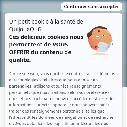
Passer
MENU
au
contenu
Recherche avancée »
FRÉDÉRIQUE COLLIN
Liens
Fiche de Frédérique Collin sur Showbizz.net