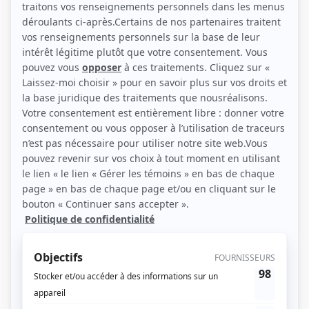
Personnages
Asbestos
(
Mme Duquette
)
Fortier
(
Jeannine Doyle
2002
)
Les orphelins de Duplessis
(
Soeur Clothilde
)
Moi et l'autre... II
(
Mme Jutras et Mme Dupras
)
Montréal, ville ouverte
(
Housekeeper
)
Sonia
(
Rôle inconnu
)
Jeune délinquant
(
L'avocate
)
La maisonnée: XL – 11484
(
Rôle inconnu
)
Du tac au tac
(
Hélène
1977
)
Fanfreluche
(
Lucas
)