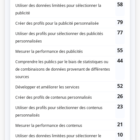
Les poupées russes
(
Joseph Caplan
)
Nuremberg
(
Großadmiral Erich Raeder
)
Haute surveillance
(
Robert Legault
)
Chartrand et Simonne
(
Louis Chartrand
)
Km/h
(
Acteur jouant Germain
)
Maîtres anciens
(
Reger 1
)
Le volcan tranquille
(
Cardinal Villeneuve
)
Marguerite Volant
(
Me Alfred Salzas
)
Virginie
(
Juge
)
Les grands procès: L'affaire Sclater
(
Juge Canon
)
Mourir d'amour
(
Narrateur
)
À nous deux!
(
Dr Marek Singer
)
Montréal P.Q.
(
Achille Gariépy
)
La misère des riches II
(
Étienne Nadeau
)
Montréal, ville ouverte
(
Colonel Perron
)
Scoop
(
Général
1993
)
Jeanne avec nous
(
Rôle inconnu
)