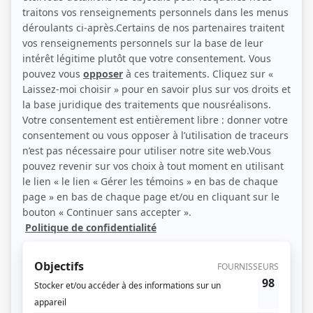
(Photo: HM)
Liens
Fiche de Gabriel Gascon sur Showbizz.net
Personnages
11 Somerset
(
M. Shapiro
)