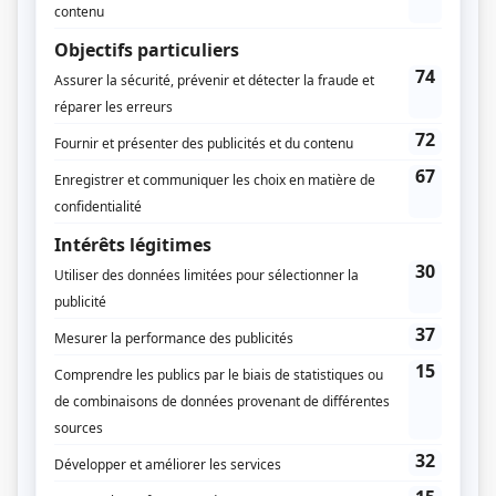
Bonheur d'occasion
(
Curé
)
Les Moineau et les Pinson
(
Pierre-Paul Pinson père
)
Ti-Jean Caribou
(
Rôle inconnu
)
Histoires extraordinaires: La barrique d'amontillado
(
Rôle inconnu
)
Histoires extraordinaires: Le fantôme de Canterville
(
John
)
Histoires extraordinaires: Le Suicide-club
(
Joueur no 3
)
Histoires extraordinaires: L'ange du bizarre
(
Le joueur
)
Arsène Lupin
(
Rôle inconnu
)
Le grand duc
(
Rôle inconnu
)
Le théâtre populaire: Le médecin malgré lui
(
Valère
)
Les belles histoires des pays d'en haut
(
Alexis Labranche
1956
-
1965
)
Les ailes de l'aventure
(
Rôle inconnu
)
Je me souviens
(
François Charles de Bourlamaque
)
Le jeu de l'amour et du hasard
(
Dorante
)
14, rue de Galais
(
Thomas Bédard
)