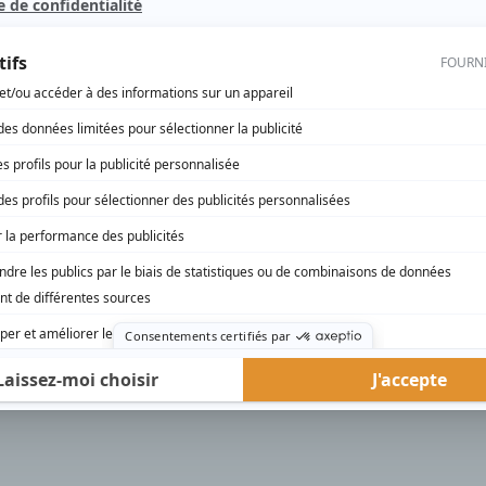
rd Therrien carbure à son petit écran. Celui qu’on surnomme parfois «l’encyclopédie 
1996 à 2001. Sa spécialité: la télé québécoise. On peut l’entendre régulièrement