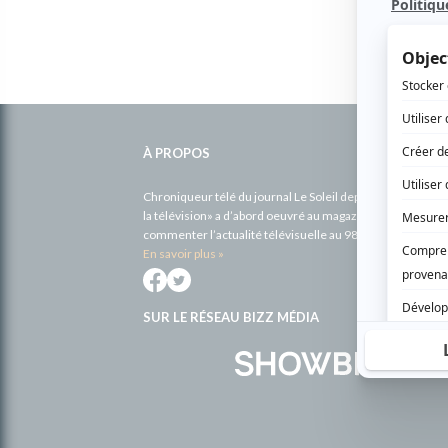
Informations
complémentaires
À PROPOS
Chroniqueur télé du journal Le Soleil depuis 2001, Richa
la télévision» a d’abord oeuvré au magazine TV Hebdo de 
commenter l’actualité télévisuelle au 98,5.
En savoir plus »
SUR LE RÉSEAU BIZZ MÉDIA