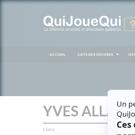
Passer
au
contenu
ACCUEIL
LISTE DES OEUVRES
LIS
YVES ALLAIR
Liens