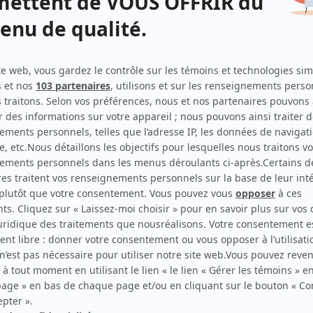
Le négociateur
(
Benoît Sorel
)
Sous le signe du lion II
(
Huissier
)
Omertà, La loi du silence
(
Luc Foisy
)
Montréal, ville ouverte
(
Me Jacques Perrault
)
Chambres en ville
(
M. Leblanc
1992
)
Lance et compte I-II-III
(
Constable Gervais
1989
)
Le temps d'une paix
(
Maurice Rioux
)
Scénario: Ariane
(
Un garçon de table
)
Marie Guyart, veuve Martin ou la double vie de Mère
Marie de l'Incarnation
(
Claude, adulte
)
Terre humaine
(
Rolland et policier spécialiste
)
Scénario: Fascination
(
Un policier
)
Scénario: La mémoire cassée
(
L'éclairagiste
)
Duplessis
(
Policier
)
Scénario: Le refuge
(
Le barman
)
La p'tite semaine
(
Rôle inconnu
)
Quelle famille!
(
Bûcheron
)