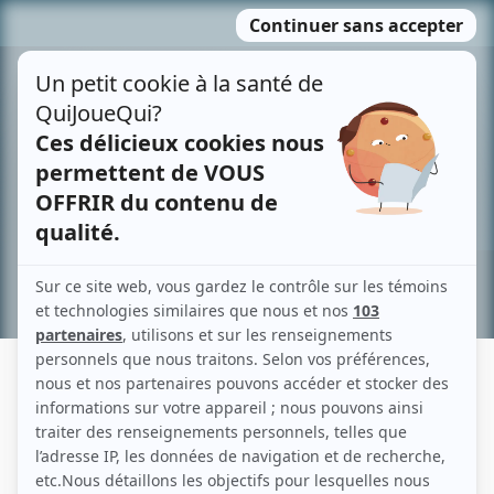
Passer
MENU
au
contenu
Recherche avancée »
MARC GÉLINAS
Liens
Fiche de Marc Gélinas sur Showbizz.net