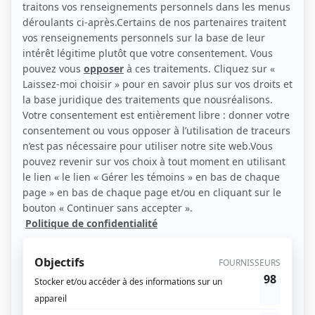
Personnages
Avoir su...
(
M. Giguère
)
Juliette Pomerleau
(
Chef exterminateur
)
Km/h
(
Garagiste
)
Les aventures de la Courte échelle
(
Rôle inconnu
)
Les grands procès: L'affaire Tuxedo Kid
(
Restaurateur
)
Montréal P.Q.
(
Gérald Baribault
)
Montréal, ville ouverte
(
Boxman Lamothe
)
Scoop
(
Jean-Marie
1992
)
Avec un grand A: Michel et François
(
Le barman
)
La misère des riches
(
Antoine
)
Le grand remous
(
Mathias
)
Rachel et Réjean Inc.
(
Rôle inconnu
)
La Maison Deschênes
(
Émile d'Amico
)
Lance et compte I-II-III
(
Henri Gendron
)