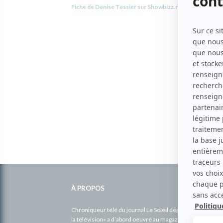
Fiche de Denise Tessier sur Showbizz.net
Informations
complémentaires
À PROPOS
Chroniqueur télé du journal Le Soleil depuis 2001, Richa
la télévision» a d’abord oeuvré au magazine TV Hebdo de 