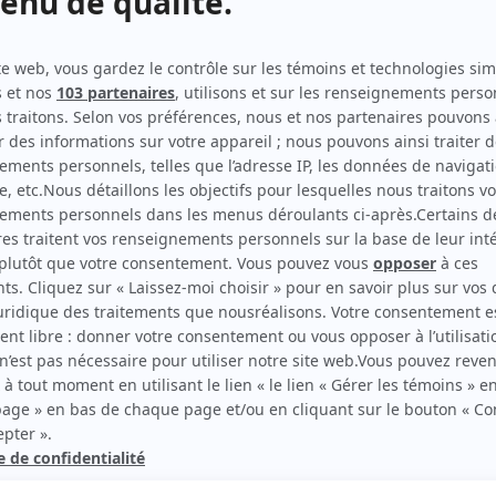
Feux
(
Nicole
)
Unité 9
(
Lyne
)
Montréal, ville ouverte
(
Mlle Lemelin
)
Milena Nova Tremblay
(
Ex-femme de François
)
Le grillon du foyer
(
May Fielding
)
De jour en jour
(
Secrétaire
)
Jeux de hasard
(
Eva
)
Plainte contre inconnu
(
Rôle inconnu
)
rd Therrien carbure à son petit écran. Celui qu’on surnomme parfois «l’encyclopédie 
1996 à 2001. Sa spécialité: la télé québécoise. On peut l’entendre régulièrement