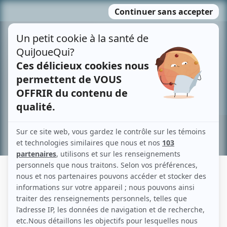
Passer
MENU
au
contenu
Recherche avancée »
PHILIP SPENSLEY
Liens
Fiche de Philip Spensley sur Showbizz.net