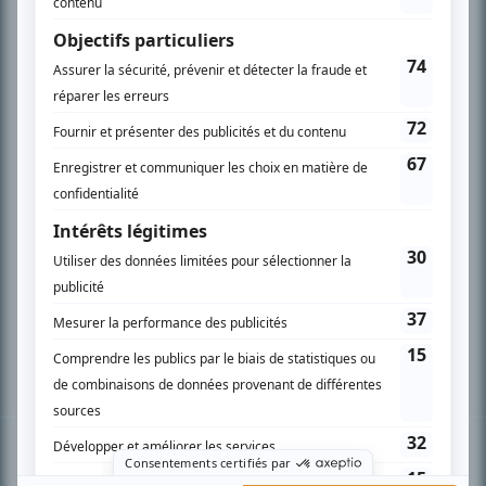
PLAN DU SITE
Accueil
Liste des oeuvres
Liste des comédiens
Recherche avancée
À propos
Nous contacter
Termes et conditions
Politique de confidentialité
Gestion du consentement