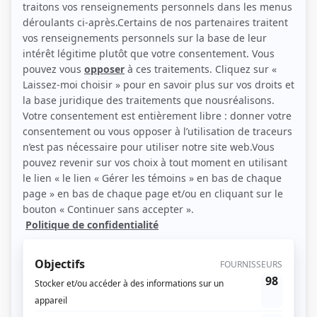
Personnages
À Marianne de Leonard (So Long, Marianne)
(
Grand-père de Leonard
)
Oka, un été indien (Indian Summer : The Oka Crisis)
(
Alan B. Gold
)
11 Somerset
(
M. Johnson
)
Il Duce Canadese – Le Mussolini canadien
(
Juge
)
Le dernier chapitre
(
George Newman
)
Nuremberg
(
Generalfeldmarschall Wilhelm Keitel
)
Le retour
(
M. Graham
)
Sous un ciel variable
(
André Lemire
)
Montréal, ville ouverte
(
Capitaine De La Haye
)
Desjardins: la vie d'un homme, l'histoire d'un peuple
(
Jolicoeur
)
Cormoran
(
Romuald Gagnon
)
Les tisserands du pouvoir : La révolte
(
Détective
)
Les tisserands du pouvoir
(
Détective
)
Lance et compte I-II-III
(
Officier canadien
)