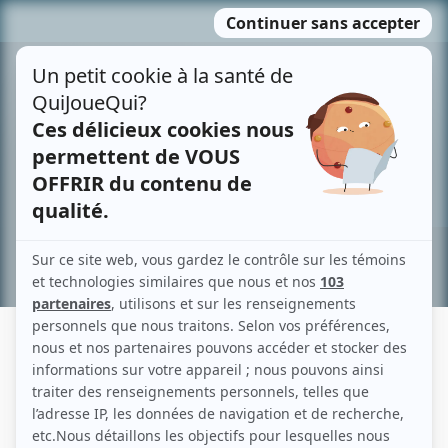
Passer
MENU
au
contenu
Recherche avancée »
FRANK FONTAINE
Liens
Fiche de Frank Fontaine sur Showbizz.net