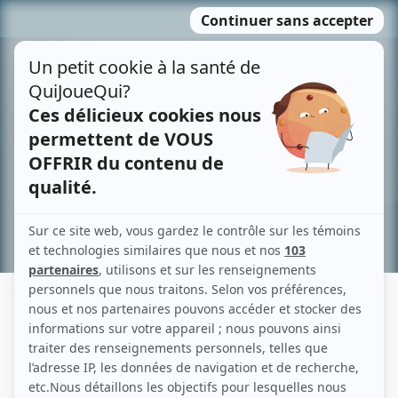
Passer
MENU
au
contenu
Recherche avancée »
YVAN DUCHARME
Liens
Fiche de Yvan Ducharme sur Showbizz.net