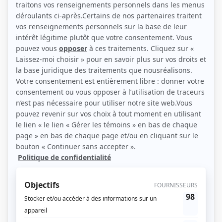
Personnages
Willie
(
Homme du Pizza Hut
)
Chartrand et Simonne
(
Contremaître
)
Sous le signe du lion II
(
Juré
)
Les aventures de la Courte échelle
(
Rôle inconnu
)
Les grands procès: L'abbé Delorme
(
M. Ducharme
)
Blanche
(
M. Viau
)
Montréal, ville ouverte
(
Candidat délateur
)
Scoop
(
Concierge
1993
)
Archibald
(
Caron
)
Rock
(
Henri
)
L'or du temps
(
Dr Lemay
)
Entre chien et loup
(
Quéteux Fanfan/Midas Gélinas
)
Vaut mieux en rire
(
Rôle inconnu
)
Les Moineau et les Pinson
(
Alphonse Laprise
)