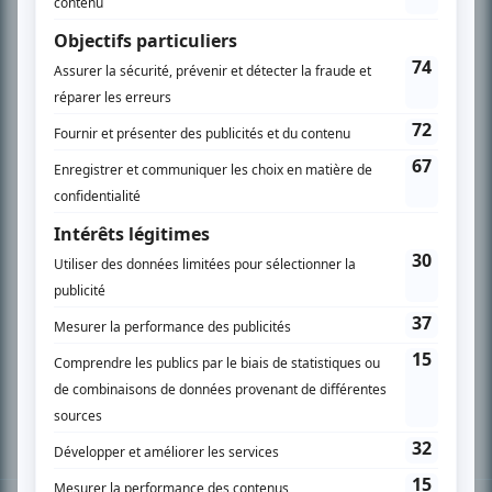
PLAN DU SITE
Accueil
Liste des oeuvres
Liste des comédiens
Recherche avancée
À propos
Nous contacter
Termes et conditions
Politique de confidentialité
Gestion du consentement