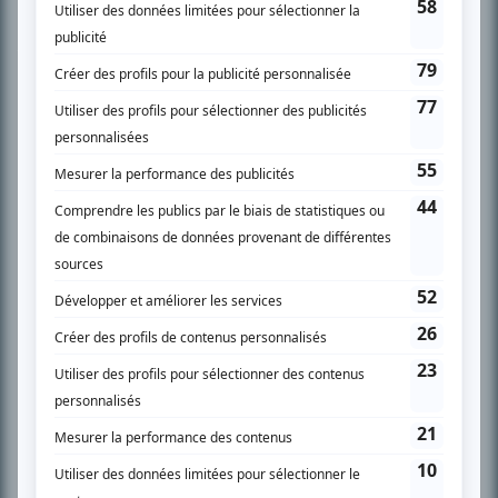
Chroniqueur télé du journal Le Soleil depuis 2001, Richard Therrien carbure à
son petit écran. Celui qu’on surnomme parfois «l’encyclopédie de la
télévision» a d’abord oeuvré au magazine TV Hebdo de 1996 à 2001. Sa
spécialité: la télé québécoise. On peut l’entendre régulièrement commenter
l’actualité télévisuelle au 98,5.
En savoir plus »
SUR LE RÉSEAU BIZZ MÉDIA
PLAN DU SITE
Accueil
Liste des oeuvres
Liste des comédiens
Recherche avancée