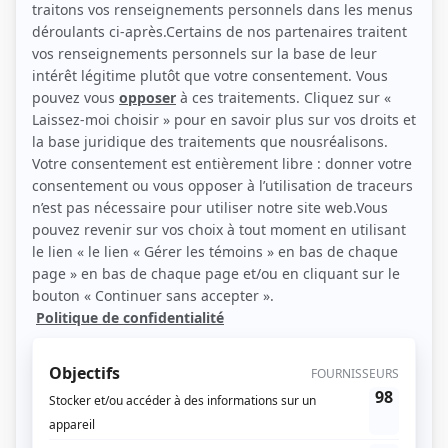
(Source: Ici Radio-Canada)
Liens
Fiche de Pierre Brisset des Nos sur Showbizz.net
Personnages
Montréal, ville ouverte
(
Pierre Desmarais
)
Scoop
(
Homme Taurus
1993
)
Desjardins: la vie d'un homme, l'histoire d'un peuple
(
Médecin
)