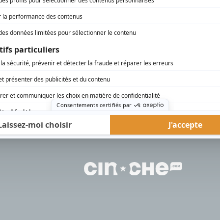
rd Therrien carbure à son petit écran. Celui qu’on surnomme parfois «l’encyclopédie 
1996 à 2001. Sa spécialité: la télé québécoise. On peut l’entendre régulièrement