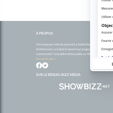
Informations
complémentaires
À PROPOS
Chroniqueur télé du journal Le Soleil depuis 2001, Richa
la télévision» a d’abord oeuvré au magazine TV Hebdo de 
commenter l’actualité télévisuelle au 98,5.
En savoir plus »
SUR LE RÉSEAU BIZZ MÉDIA