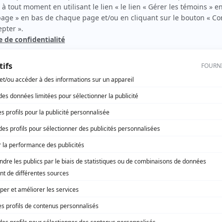
Poivre et sel
(
Médecin
1983
)
Empire Inc.
(
Prêtre
)
Monsieur le ministre
(
Président de la Chambre
)
Les Plouffe
(
Cardinal Villeneuve
)
Le temps d'une paix
(
Frère Pacôme
)
Au jour le jour
(
Frédéric Bernier
)
Les contes orientaux
(
Rôle inconnu
)
Race de monde
(
Roger Gariépy
)
Terre humaine
(
Sergent Picard
)
Les contes du tsar
(
Rôle inconnu
)
La Petite Patrie
(
M. Mongeau
)
Éris et Goglu
(
Godbout
)
Le diable dans la tête
(
Rôle inconnu
)
Quelle famille!
(
Policier
)
D'Iberville
(
Rôle inconnu
)
Rue des Pignons
(
Mathieu Girard
)