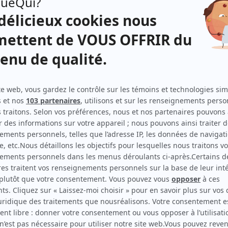
René
(
René Hamel
)
Le négociateur
(
Pasteur
)
Les Bougon, c'est aussi ça la vie!
(
Homme médaille chien
)
Simonne et Chartrand
(
Juge Maurice Fauteux
)
3 x rien
(
Le boss de Vox
)
2 frères
(
Dr St-Onge
)
Omertà II, La loi du silence
(
Gardien
)
Les aventures de la Courte échelle
(
M. Lemelin
)
Le sorcier
(
Directeur de l'hôpital
)
Les grands procès: L'affaire Tuxedo Kid
(
Juge Cousineau
)
Ent'Cadieux
(
Acheteur
)
Montréal P.Q.
(
Dr Rochette
)
Montréal, ville ouverte
(
Louis Lapointe
)
Scoop
(
Médecin Chicoutimi
1993
)
Desjardins: la vie d'un homme, l'histoire d'un peuple
(
Roy
)
Lance et compte I-II-III
(
Ronald Courteau
1989
)
Maria Chapdelaine
(
Notaire
)