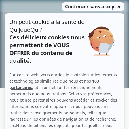
Passer
MENU
au
contenu
Recherche avancée »
GORDON MASTEN
Liens
Fiche de Gordon Masten sur Showbizz.net