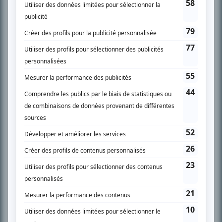
spécialité: la télé québécoise. On peut l’entendre régulièrement commenter
l’actualité télévisuelle au 98,5.
En savoir plus »
SUR LE RÉSEAU BIZZ MÉDIA
PLAN DU SITE
Accueil
Liste des oeuvres
Liste des comédiens
Recherche avancée
À propos
Nous contacter