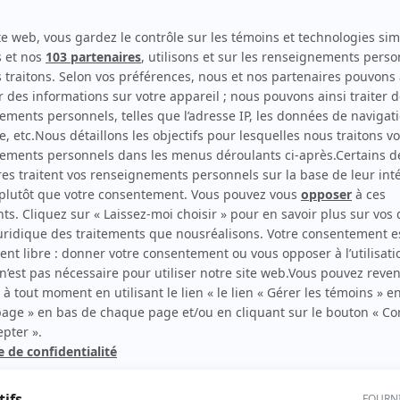
Oka, un été indien (Indian Summer : The Oka Crisis)
(
Homme non-identifié
)
Le dernier chapitre : La vengeance
(
Gardien de prison
)
Montréal, ville ouverte
(
Conseiller Lafaille
)
rd Therrien carbure à son petit écran. Celui qu’on surnomme parfois «l’encyclopédie 
1996 à 2001. Sa spécialité: la télé québécoise. On peut l’entendre régulièrement