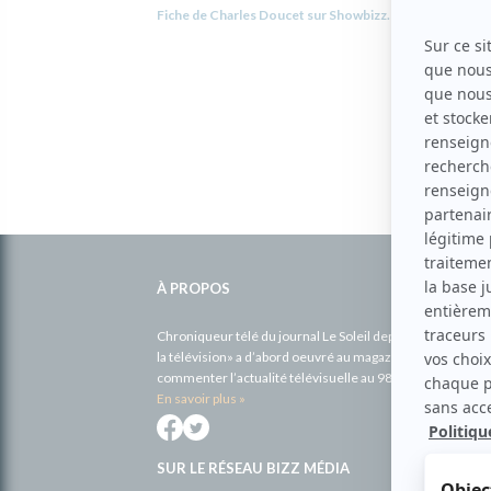
Fiche de Charles Doucet sur Showbizz.net
Informations
complémentaires
À PROPOS
Chroniqueur télé du journal Le Soleil depuis 2001, Richa
la télévision» a d’abord oeuvré au magazine TV Hebdo de 
commenter l’actualité télévisuelle au 98,5.
En savoir plus »
SUR LE RÉSEAU BIZZ MÉDIA