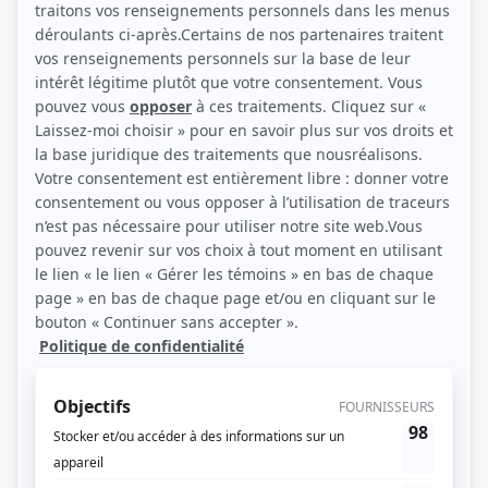
Personnages
Sous le signe du lion II
(
Docteur
)
Parents malgré tout
(
Directeur d'hôpital
)
Miséricorde
(
Père Pierre Dubuc
)
Les grands procès: L'abbé Delorme
(
M. De Bellefeuille
)
Montréal, ville ouverte
(
Angelo Bisante
)
Robin et Stella
(
Le Monocle
)
Ma tante Alice
(
Laurier Thibodeau
)
Les enfants de la rue: Lynda
(
Policier poste
)
Milena Nova Tremblay
(
Rôle inconnu
)
Manon
(
Client
)
L'âme soeur
(
M. Labranche
)
L'or du temps
(
Dr Baril
)
Monsieur le ministre
(
Rôle inconnu
)
Les Plouffe
(
Docteur du sanatorium
)