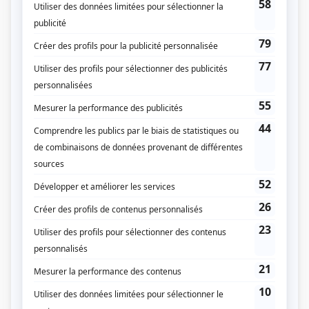
Jeune délinquant
(
Le garagiste
)
Pour adultère, votre honneur
(
Rôle inconnu
)
Les contes orientaux
(
Rôle inconnu
)
Scénario: Ariane
(
Le curé
)
Terre humaine
(
Dr Marois
)
Le clan Beaulieu
(
Jérôme Marsan
)
Les antipodes
(
Bertholde
)
Duplessis
(
Johnny Bourque
)
Jamais deux sans toi I
(
Viateur Duplessis
)
Du tac au tac
(
Rodrigue Parenteau
1977
)
Grand-papa
(
Enquêteur
)
La Petite Patrie
(
Roland Paquette
)
La souris verte
(
Le Chat, Gazou, Touchatou, Mme Tricotine, L'agent
Teuf'Teuf et voix d'Angelo
1966
-
1970
)