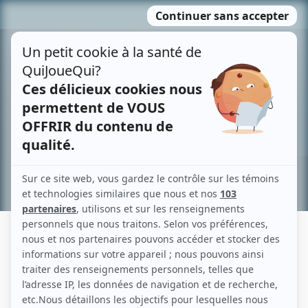
Passer
MENU
au
contenu
Recherche avancée »
CLAUDE GRISÉ
Liens
Fiche de Claude Grisé sur Showbizz.net