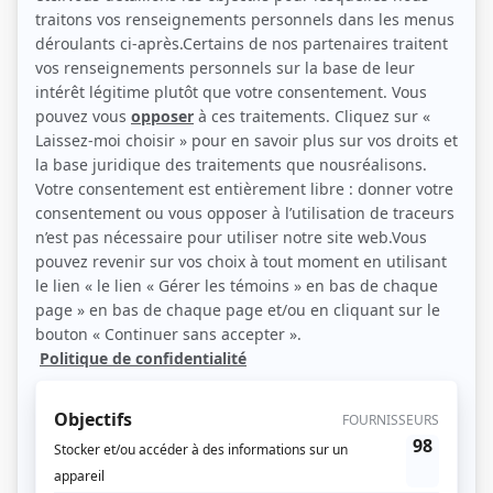
Personnages
Virginie
(
Cécile Boivin
)
À nous deux!
(
Paule Gendron
)
Montréal, ville ouverte
(
Mlle Girard
)
Marilyn
(
Laurence
)
Jeux de société
(
Ministre
)
Milena Nova Tremblay
(
Médecin
)
Lorenzaccio
(
Marie Soderini
)
La clé des champs
(
Juliette Lavigne
)
L'âme soeur
(
Laurence Beauregard
)
L'Agent fait le bonheur
(
Guylaine Tranchemontagne
)
Le piano rouge
(
Mère d'Isabelle
)
Noces de juin
(
Béatrice
)
Une vie...
(
Christiane Malo
)
Les Moineau et les Pinson
(
Hortense Latendresse
)