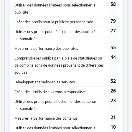
Edgar Allan, détective
(
Rôle inconnu
)
Boogie-woogie 47/48
(
Huguette Garon
)
Piège pour un homme seul
(
Florence
)
Scénario: Fascination
(
Garde Dionne
)
Grand-papa
(
Véronique Lamontagne
)
Hedda Gabler
(
Théa Elvsted
)
À guichet fermé: Papa
(
Mercédès
)
La p'tite semaine
(
Rôle inconnu
)
Hold up
(
Rôle inconnu
)
Quelle famille!
(
Cousine de Gérard
)
D'Iberville
(
Rôle inconnu
)
La souris verte
(
Fanfou
)
Septième nord
(
Rôle inconnu
)
Trio: L'été de la dernière enfance
(
Murielle Hébert
)
Le grand duc
(
Rôle inconnu
)
Jeunes visages
(
Jeanne Lemire
)
Demain dimanche
(
Janine Lemire
)