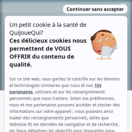
Passer
MENU
au
contenu
Recherche avancée »
MONIQUE CHABOT
Liens
Fiche de Monique Chabot sur Showbizz.net