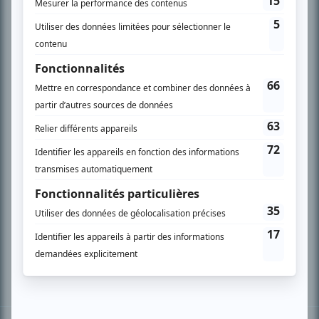
PLAN DU SITE
Accueil
Liste des oeuvres
Liste des comédiens
Recherche avancée
À propos
Nous contacter
Termes et conditions
Politique de confidentialité
Gestion du consentement