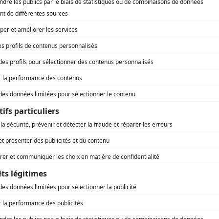
Histoires extraordinaires: La barrique d'amontillado
(
Rôle
inconnu
)
Sous le signe du lion I
(
Albert Julien
)
La Côte de Sable
(
Edmond Charlebois
)
Arsène Lupin
(
Me Vatinel
)
Le grand duc
(
Martagon
)
Joie de vivre
(
Curé Albert Depocas
)
Otage
(
Rôle inconnu
)
La plus belle de céans
(
Rôle inconnu
)
Le courrier du roy
(
Planton
)
Je vous ai tant aimé
(
Curé Thomas
)
Quatuor: C.Q.F.D.
(
M. Mercier
)
Le théâtre populaire: Le mariage blanc d'Armandine
(
Le
notaire
)
Nérée Tousignant
(
Rôle inconnu
)
Quatuor: Le billet doux
(
Charles Gaboury
)
L'île aux trésors
(
Oeil-de-Soleil
)
Le second visage
(
Rôle inconnu
)