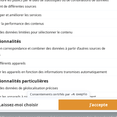
14, rue de Galais
(
Professeur
)
La famille Plouffe
(
Bijoutier
)
Jeanne et les juges
(
Troisième juge
)
La mégère apprivoisée
(
Vincentio
)
Le pays du sourire
(
Fou-Li
)
Le chant du cygne
(
Nikita Ivanytch
)
Sisyphe et la mort
(
Rôle inconnu
)
La nuit du 16 janvier
(
John Hutchins
)
Oedipe roi
(
Le berger
)