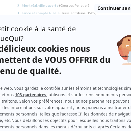
Montréal, ville ouverte
(
Georges Pelletier
)
Lance et compte I-II-III
(
Huissier tribunal
1989
)
Entre chien et loup
(
Ti-Bert Veillette
)
Poivre et sel
(
Arthur LeBlanc
)
Le journal d'un curé de campagne
(
Dr Delbende
)
Les cloches d'enfer
(
Izzi Berger
)
Les Brillant
(
Conrad Brillant
)
Loto-nomie
(
Pee-Wee
)
Les caprices de Marianne
(
Tibia
)
Terre humaine
(
Curé Maillet
)
Les contes du tsar
(
Rôle inconnu
)
Duplessis
(
Antoine Taschereau
)
Jamais deux sans toi I
(
M. Besse Blanc
)
À cause de mon oncle
(
Rôle inconnu
)
Les Anglais sont arrivés
(
Narrateur
)
Alexandre et le roi
(
Vizir du Roi noir
)
Du tac au tac
(
Anatole Courtemanche et le luthier
1977
-