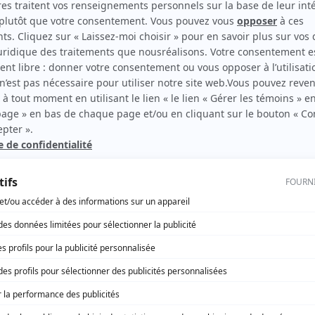
1978
)
Grand-papa
(
M. Lefort
)
Y'a pas de problème
(
Denis Lavigne
)
La Petite Patrie
(
Jules Gecin
)
La feuille d'érable
(
Rôle inconnu
)
Flip et compagnie
(
M. Cratie
)
Symphorien
(
Césaire Surprenant
)
Mont-Joye
(
Curé Georges Melançon
)
Quelle famille!
(
Josaphat Lavallée
)
Sol et Gobelet
(
Monsieur Laloupe et Chef
)
Soirée au théâtre: Le malade imaginaire
(
M. Diafoirus
)
D'Iberville
(
Rôle inconnu
)
Cré Basile
(
M. Prieur
)
Monsieur Lecoq
(
Joaillier
)
Ti-Jean Caribou
(
Rôle inconnu
)
De 9 à 5
(
Hercule
)
Le square
(
Rôle inconnu
)
Marcus
(
Abdias
)