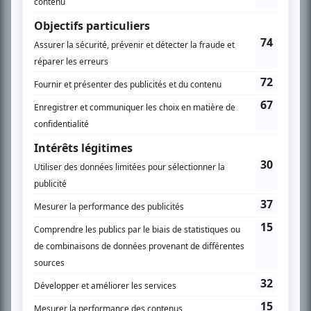
télévision» a d’abord oeuvré au magazine TV Hebdo de 1996 à 2001. Sa
spécialité: la télé québécoise. On peut l’entendre régulièrement commenter
l’actualité télévisuelle au 98,5.
En savoir plus »
SUR LE RÉSEAU BIZZ MÉDIA
PLAN DU SITE
Accueil
Liste des oeuvres
Liste des comédiens
Recherche avancée
À propos