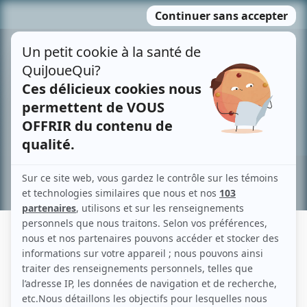
Passer
MENU
au
contenu
Recherche avancée »
MARC HÉBERT
Liens
Fiche de Marc Hébert sur Showbizz.net