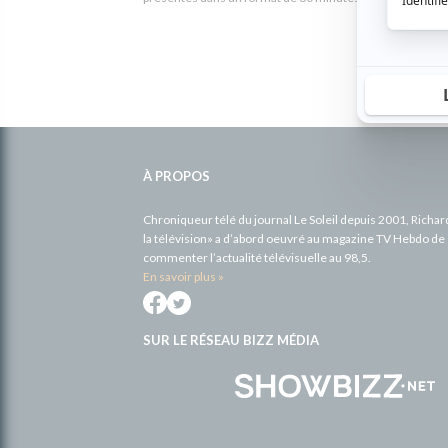
Informations
complémentaires
À PROPOS
Chroniqueur télé du journal Le Soleil depuis 2001, Richa
la télévision» a d’abord oeuvré au magazine TV Hebdo de 
commenter l’actualité télévisuelle au 98,5.
En savoir plus »
SUR LE RÉSEAU BIZZ MÉDIA