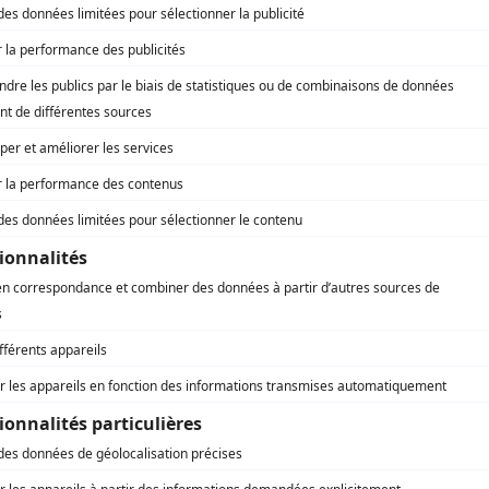
Pierre-Michel Le Breton
(
Enquêteur Craig
2025
)
Guy Thauvette
(
Joseph Métivier
2025
)
Marie-Christine Perreault
(
Diane Métivier
2025
)
Christina Bujold-Bouchard
(
Rebecca
2025
-
)
Steve Diouf Felwin
(
Wesley Normand
2025
)
Bradley Rovinesky Finis
(
Simon Pierre
2025
)
Tommy Lavallée
(
Charles
2025
)
Joseph Versaille
(
Jimmy Mathieu
2025
)
Linda Laplante
(
Lorraine
2025
)
Prinzy-Michélange Dessources
(
Joël Martin
2025
)
Camille Desgagné
(
Jolène
2025
)
au
Marguerite D'amour
(
Jade Graveline
2025
)
Marc Fournier
(
Ministre Lavergne
2025
)
es)
Albert Kwan
(
Inspecteur Chen
2025
)
Joakim Robillard
(
Jonathan
2025
)
Marie-Hélène Gosselin
(
Myriam Dion
2025
)