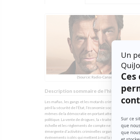
(Source: Radio-Canada)
Description sommaire de l'histoire
Les mafias, les gangs et les motards criminalisés mettent
péril la sécurité de l’État, l’économie sociale et les princip
mêmes de la démocratie en portant atteinte à l’ordre
politique. La vente de drogues, la « traite de personne » à 
échelle et les règlements de compte ne sont que la partie
émergente d’activités criminelles organisées. Derrière 
événements isolés qui mettent à mal la sécurité et le « vi