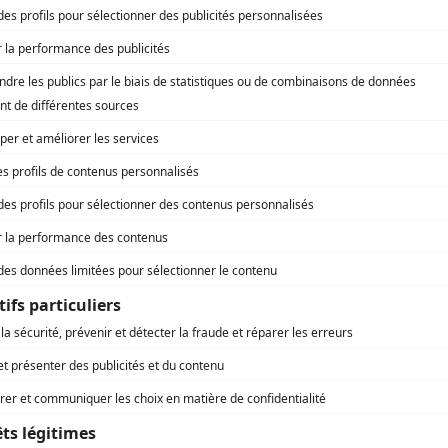
Marie-Ève Beaulieu
(
Béatrice Giguère
2025
-
)
Neil Elias
(
Chabi Karam
2025
)
Pierre-Olivier Clervil
(
Pascal Michel
2025
)
Samian
(
Paco
2025
-
)
Karl Farah
(
Maxime Leduc
2025
-
)
Guylaine Tremblay
(
Geneviève Rousseau
2025
-
)
Martin Dubreuil
(
Lenny Caron
2026
-
)
Maxime Allard
(
Jérôme Delveau
2026
-
)
Philomène Bilodeau
(
Océane Marquis
2026
)
Valérie Cabana
(
Diane Cloutier
2025
)
Étienne Courville
(
Luc Poulin
2025
)
Robert Di Loreto
(
Lorenzo Pinto
2025
-
)
Marie-France Duquette
(
Julie Dupras
2025
)
Éric Paul-Hus
(
Charles
2025
)
Yan Rompré
(
Pierre Dorais
2025
)
Mathieu Richard
(
Jess
2025
)
Gabriel L'Archevêque
(
Bine
2025
)