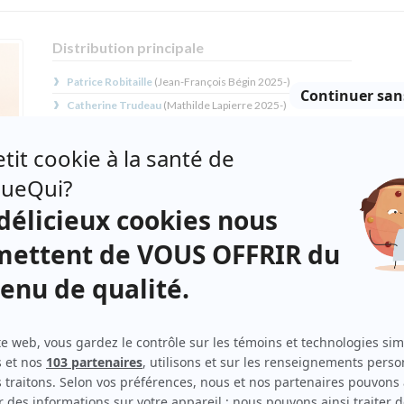
Distribution principale
Patrice Robitaille
(
Jean-François Bégin
2025
-
)
Catherine Trudeau
(
Mathilde Lapierre
2025
-
)
Irdens Exantus
(
Philippe Desrosiers
2025
-
)
Karine Gonthier-Hyndman
(
Carolanne Daigneault
2025
-
)
Fabien Cloutier
(
Tommy Nadeau
2025
-
)
Vincent Graton
(
Christian Thibeault
2025
-
)
Olivier Gervais-Courchesne
(
Zachary Charbonneau
2025
-
)
Léane Labrèche-Dor
(
Fanny Boutin
2025
-
)
Sébastien Ricard
(
Denys Marchand
2025
-
)
 en
Rose-Marie Perreault
(
Margot Déziel
2025
-
)
es
large
des
Distribution secondaire
vre