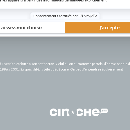
AFFICHER LA SUITE...
rd Therrien carbure à son petit écran. Celui qu’on surnomme parfois «l’encyclopédie 
1996 à 2001. Sa spécialité: la télé québécoise. On peut l’entendre régulièrement