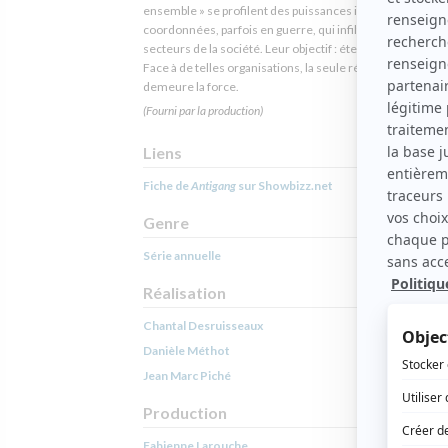
ensemble » se profilent des puissances inquiétantes parf
coordonnées, parfois en guerre, qui infiltrent tous les
secteurs de la société. Leur objectif : étendre leur empris
Face à de telles organisations, la seule réponse possible
demeure la force.
(Fourni par la production)
Liens
Fiche de
Antigang
sur Showbizz.net
Genre
Série annuelle
Réalisation
Chantal Desruisseaux
Danièle Méthot
Jean Marc Piché
Production
Fabienne Larouche