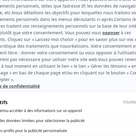
ois
Samuel Gauthier
(
Cédric Murphy
2025
-
)
Philippe Scrive
(
Noah Murphy
2025
-
)
e.
Shanti Corbeil-Gauvreau
(
Léonie Lanctôt
2025
-
)
Frank Schorpion
(
Dan Murphy
2025
-
)
David Giguère
(
Gabriel Goulet
2025
)
Patrice Bélanger
(
Bruno Monette
2025
)
Fabiola N. Aladin
(
Sandrine Pleau
2025
-
)
Luis Oliva
(
Arnaud Boyer
2025
-
)
Camille Felton
(
Marilou Caron
2025
-
)
Fayolle Jean Jr.
(
Joseph Petit-Frère
2025
-
)
Catherine St-Laurent
(
Bénédicte Lecours
2025
-
)
Daniel Thomas
(
Élias Viau
2025
-
)
Marie-Evelyne Baribeau
(
Zoé
2025
-
)
Katrine Duhaime
(
Karine Séguin
2025
-
)
Marc Béland
(
Vincent Caron
2025
)
Valérie Tellos
(
Ève Gladu
2025
-
)
Ansia Wilscam-Desjardins
(
Céline Lanctôt
2025
)