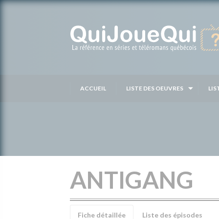
Passer
au
contenu
ACCUEIL
LISTE DES OEUVRES
LIS
ANTIGANG
Fiche détaillée
Liste des épisodes