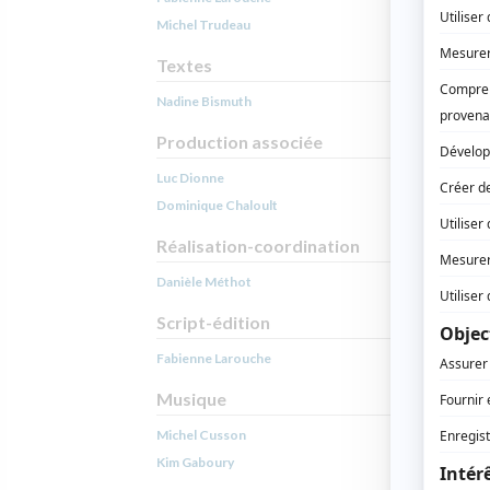
Michel Trudeau
Textes
Nadine Bismuth
Production associée
Luc Dionne
Dominique Chaloult
Réalisation-coordination
Danièle Méthot
Script-édition
Fabienne Larouche
Musique
Michel Cusson
Kim Gaboury