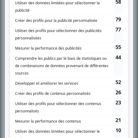
l’actualité télévisuelle au 98,5.
En savoir plus »
SUR LE RÉSEAU BIZZ MÉDIA
PLAN DU SITE
Accueil
Liste des oeuvres
Liste des comédiens
Recherche avancée
À propos
Nous contacter
Termes et conditions