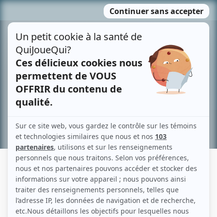
Passer
MENU
au
contenu
Recherche avancée »
KIM GABOURY
Liens
Fiche de Kim Gaboury sur Showbizz.net