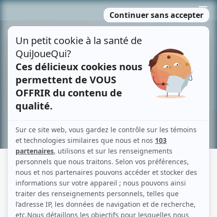
Passer
MENU
au
contenu
Recherche avancée »
FRANK SCHORPION