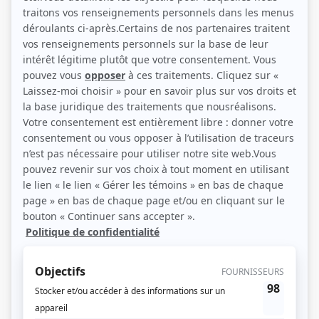
(Source: Photo: Alexandre De Bellefeuille)
Liens
Fiche de Frank Schorpion sur Showbizz.net
Personnages
Antigang
(
Dan Murphy
2025
-
)