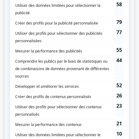
Dumas
(
Michael Powers
2024
-
)
Mont-Rouge
(
Tim Coffman
)
Le monde de Gabrielle Roy
(
Dr MacKinnon
)
Sans rendez-vous
(
Michael
2023
-
2024
)
Cerebrum
(
Dr Arthur Kenton
2020
)
En tout cas
(
Paolo
2019
)
District 31
(
Lannie McDougall
2017
)
L'Échappée
(
Claude Sandoz
2022
-
2023
)
Ruptures
(
Me John Klein
2016
)
Le clan
(
Wilkins
)
Mensonges
(
Patrick O'Connor
2014
)
Unité 9
(
Policier intimidant
)
O'
(
Daniel Muller
2017
)
Toute la vérité
(
Rodoer
)
Trauma
(
Me Goldsmith
)
René: Le destin d'un chef
(
Eric Kierans
)
Les Boys
(
Me Green
)