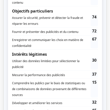
Destinées
(
Peter O'Neil
)
René
(
Eric Kierans
)
La chambre no 13
(
Brad Newton
)
Les leçons de Josh (Naked Josh)
(
Tom Ferguson
)
Les aventures tumultueuses de Jack Carter
(
Tony Bertolli
)
Harmonium
(
Bob Morton
)
Le dernier chapitre
(
Zip O'Connors
)
Fortier
(
Agent Cushing
)
2 frères
(
Bernard
)
Ces enfants d'ailleurs – La suite
(
Nathaniel Warsawski
)
Diva
(
Sean O'Keene
)
Sauve qui peut!
(
Kevin Grey
)
Omertà II, La loi du silence
(
Terry O'Neil
)
Omertà, La loi du silence
(
Terry O'Neil
)
Le sorcier
(
Sam Fitzpatrick
)
La Corrivaux
(
Alexander McDonald
)
Mourir d'amour
(
Journaliste
)