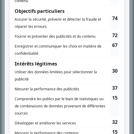
spécialité: la télé québécoise. On peut l’entendre régulièrement commenter
l’actualité télévisuelle au 98,5.
En savoir plus »
SUR LE RÉSEAU BIZZ MÉDIA
PLAN DU SITE
Accueil
Liste des oeuvres
Liste des comédiens
Recherche avancée
À propos
Nous contacter