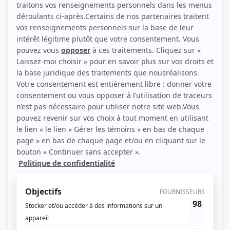
(Photo: Julie Perreault)
Liens
Fiche de Christophe Vienne sur Showbizz.net
Personnages
Antigang
(
Gregory Vautrin
2026
-
)