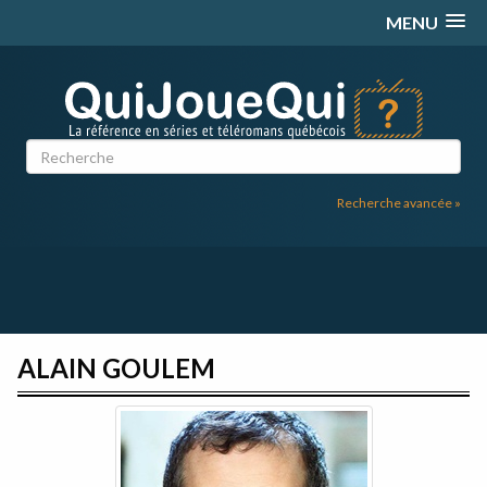
Passer
MENU
au
contenu
Recherche avancée »
ALAIN GOULEM