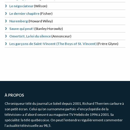
Le négociateur
(
Wilson
)
Le dernier chapitre
(
Fisher
)
Nuremberg
(
Howard Wiley
)
Sauve qui peut!
(
Stanley Horowitz
)
Omertà II, La loi du silence
(
Annonceur
)
Les garçons de Saint-Vincent (The Boys of St. Vincent)
(
Frère Glynn
)
Informations
complémentaires
À PROPOS
Chroniqueur télé du journal Le Soleil depuis 2001, Richard Therrien carbure à
son petit écran. Celui qu’on surnomme parfois «l’encyclopédie de la
télévision» a d’abord oeuvré au magazine TV Hebdo de 1996 à 2001. Sa
spécialité: la télé québécoise. On peut l’entendre régulièrement commenter
l’actualité télévisuelle au 98,5.