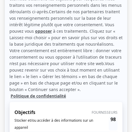
(Source: Showbizz.net / Annie Diotte)
Liens
Fiche de Martin Dubreuil sur Showbizz.net
Personnages
Antigang
(
Lenny Caron
2026
-
)