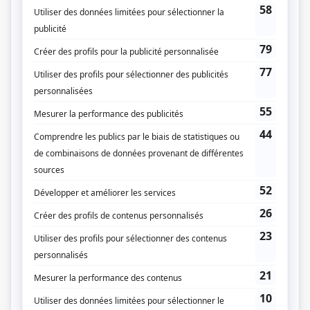
STAT
(
Alain Béland
2025
)
Bête noire
(
Jasmin Boisvert
)
Bonne nuit Chuck
(
)
IXE-13 et la course à l'uranium
(
Rick Gallaher
)
Motel Paradis
(
Patrick Nelson «Pat Pat»
)
À coeur battant (2023)
(
Frédéric Lauzon
2024
)
Piégés
(
Alain
)
Toute la vie
(
Frédéric Lauzon
)
Les honorables
(
Viateur Lajoie
)
Victor Lessard
(
André Lortie
2018
)
Fatale-Station
(
Denis Lavoie
)
Vieux jeu
(
Bernard
)
Trop.
(
Mike
)
District 31
(
Vincent Morin
2018
)
L'imposteur
(
Grégoire
)
Les pays d'en haut
(
Basile Fourchu
2017
-
2020
)
Marche à l'ombre
(
Pierre
2016
)