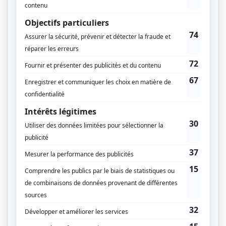
19-2
(
André
2013
)
30 vies
(
Éducateur
)
Musée Eden
(
Joseph Vallières
)
Toute la vérité
(
Pyromane
)
Trauma
(
Paul Dubreuil
)
Le gentleman
(
Ti-Paulo Roy
)
Les Boys
(
Frank
)
Bob Gratton, ma vie, my life
(
Sacreur anonyme
)
C.A.
(
Steve
)
Tout sur moi
(
Beau prisonnier
)
Casino
(
Fétichiste
)
Nos étés
(
McInnis
)
Smash
(
Revendeur
)
Les Bougon, c'est aussi ça la vie!
(
Exposant magne & to
)
Les aventures tumultueuses de Jack Carter
(
Assistant du coroner
)
3 x rien
(
Joueur compulsif
)
Tabou
(
Informaticien
)