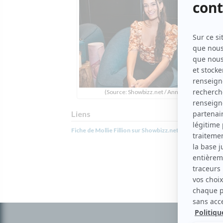
(Source: Showbizz.net / Annie Diotte)
Liens
Fiche de Mollie Fillion sur Showbizz.net
Informations
complémentaires