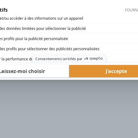
rd Therrien carbure à son petit écran. Celui qu’on surnomme parfois «l’encyclopédie 
1996 à 2001. Sa spécialité: la télé québécoise. On peut l’entendre régulièrement