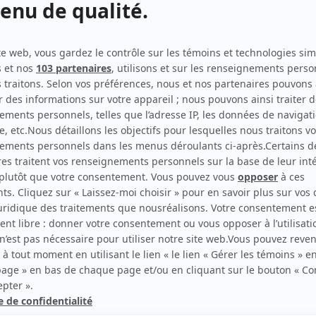
Alertes : Pelletier
(
Catherine Crépeau
)
Antigang
(
Miranda
2025
-
)
Dernière seconde
(
Pénélope
2026
)
Inspirez expirez
(
Amélie
2024
)
Indéfendable
(
Enquêtrice Lemay
2026
)
Sorcières
(
Romane
2024
-
)
Haute démolition
(
Kim
)
Nous
(
Louky Ricard-Kanitché
)
Fragments
(
Styliste
)
Doute raisonnable
(
Agente Simard
2023
)
Cerebrum
(
Karel Jobin-Fouquet
2022
)