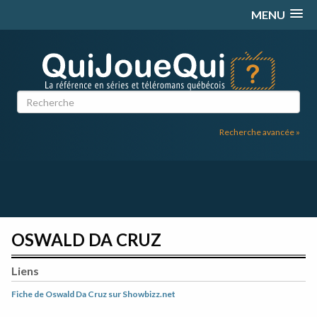
Passer
MENU
au
contenu
Recherche avancée »
OSWALD DA CRUZ
Liens
Fiche de Oswald Da Cruz sur Showbizz.net