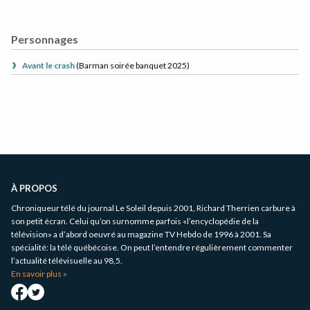
Personnages
Avant le crash
(
Barman soirée banquet
2025
)
Informations
complémentaires
À PROPOS
Chroniqueur télé du journal Le Soleil depuis 2001, Richard Therrien carbure à
son petit écran. Celui qu’on surnomme parfois «l’encyclopédie de la
télévision» a d’abord oeuvré au magazine TV Hebdo de 1996 à 2001. Sa
spécialité: la télé québécoise. On peut l’entendre régulièrement commenter
l’actualité télévisuelle au 98,5.
En savoir plus »