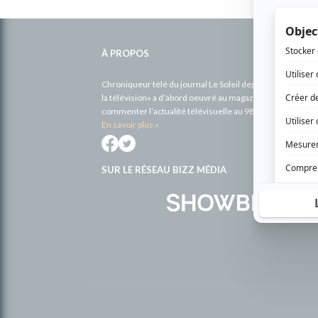
Informations
complémentaires
À PROPOS
Chroniqueur télé du journal Le Soleil depuis 2001, Richa
la télévision» a d’abord oeuvré au magazine TV Hebdo de 
commenter l’actualité télévisuelle au 98,5.
En savoir plus »
SUR LE RÉSEAU BIZZ MÉDIA