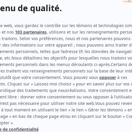
Antigang
(
Antoine Ouellet
2026
)
L'âge adulte
(
Jérôme le clown
)
À coeur battant (2023)
(
Olivier Thibaudeau
2023
)
5e rang
(
Xavier Demers
2019
-
)
L'écrivain public
(
Kevin
)
District 31
(
Sébastien Vallière
2022
)
Sioui-Bacon, Les
(
Patrick
)
19-2
(
Dealer
2013
)
Toute la vérité
(
Alex Bériault
2009
)
Rock et Rolland
(
Geek
)
Trauma
(
Kevin Sirois
2009
)
La galère
(
Chum d'Hugo
2010
)
Providence
(
Kevin
)