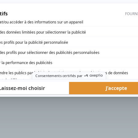
rd Therrien carbure à son petit écran. Celui qu’on surnomme parfois «l’encyclopédie 
1996 à 2001. Sa spécialité: la télé québécoise. On peut l’entendre régulièrement