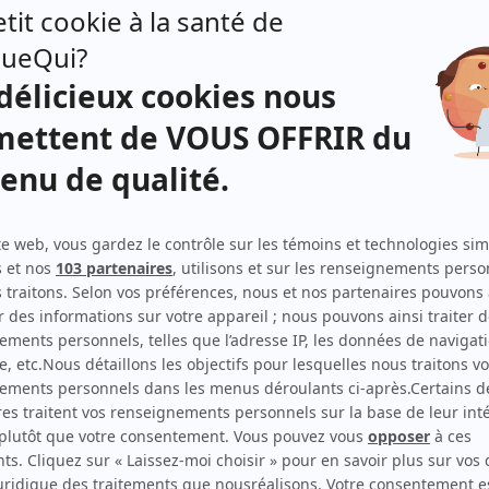
Lance et compte I-II-III
(
Luce Gagné
)
Autres contributions
Antigang
Productrice
Antigang
Script-éditrice
Les Armes
Productrice
Dumas
Productrice
Dumas
Script-éditrice
Dumas
Productrice exécutive
Les Armes
Script-éditrice
STAT
Productrice
STAT
Script-éditrice
L'appel
Productrice
rtier
Les Révoltés
Script-éditrice
Les Révoltés
Productrice