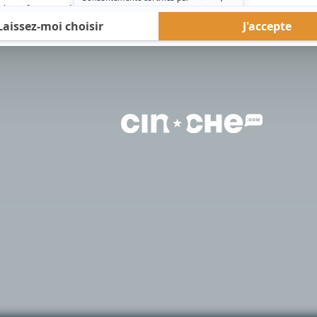
rd Therrien carbure à son petit écran. Celui qu’on surnomme parfois «l’encyclopédie 
1996 à 2001. Sa spécialité: la télé québécoise. On peut l’entendre régulièrement