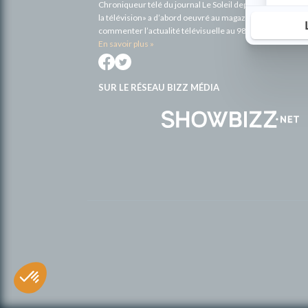
Chroniqueur télé du journal Le Soleil depuis 2001, Richa
la télévision» a d’abord oeuvré au magazine TV Hebdo de 
commenter l’actualité télévisuelle au 98,5.
En savoir plus »
SUR LE RÉSEAU BIZZ MÉDIA