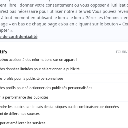
Les yeux fermés
Productrice
coop
À coeur battant (2023)
Productrice
À coeur battant (2023)
Script-éditrice
Sans rendez-vous
Productrice
Sans rendez-vous
Script-éditrice
Le bonheur
Productrice
Doute raisonnable
Productrice
Doute raisonnable
Script-éditrice
District 31
Productrice
District 31
Productrice exécutive
District 31
Script-éditrice
30 vies
Autrice
30 vies
Productrice
Trauma
Autrice
Trauma
Productrice exécutive
Un homme mort
Autrice
Music Hall
Autrice
Fortier
Autrice