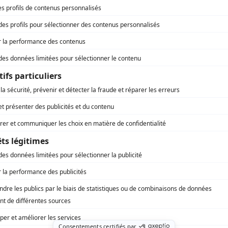
Paparazzi
Autrice
Paparazzi
Productrice associée
Le masque
Autrice
Virginie
Autrice
Virginie
Productrice
Innocence
Autrice
Urgence
Autrice
Miséricorde
Autrice
Scoop
Autrice