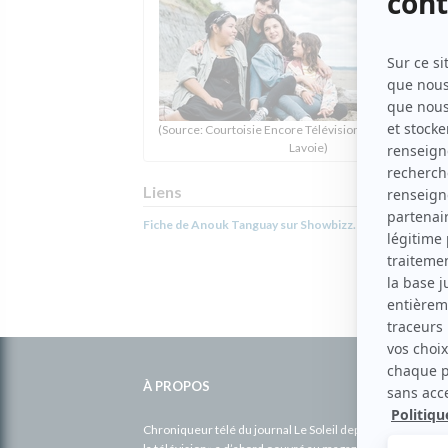
(Source: Courtoisie Encore Télévision / Drowster / Eve
Lavoie)
Liens
Fiche de Anouk Tanguay sur Showbizz.net
Informations
complémentaires
À PROPOS
Chroniqueur télé du journal Le Soleil depuis 2001, Richa