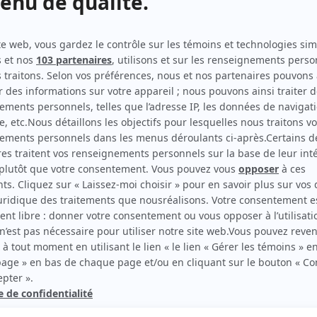
Antigang
(
Justine
2025
)
STAT
(
Juliette Forgues
2023
)
Les perles
(
Juliette Houle-Tremblay
)
Sorcières
(
Léonie
2025
)
 B.
rd Therrien carbure à son petit écran. Celui qu’on surnomme parfois «l’encyclopédie 