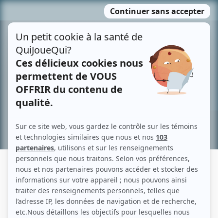
Passer
MENU
au
contenu
Recherche avancée »
PAMÉLA DUMAS
Liens
Fiche de Paméla Dumas sur Showbizz.net