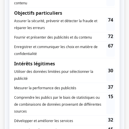
Les pêcheurs
(
Patrice Robitaille
2013
)
30 vies
(
André Hamelin
2012
-
2015
)
Prozac: La maladie du bonheur
(
Philippe Roy
)
En audition avec Simon
(
Patrice Robitaille
)
Toute la vérité
(
Samuel Sabatier
)
Miss météo
(
François Larivière
)
Les Boys
(
Serge «Garnotte» Lamothe
)
Tout sur moi
(
Patrice Robitaille
)
François en série
(
Sylvain Dufort
)
Les Invincibles
(
Steve Chouinard
)
L'héritière de Grande Ourse
(
Employé no 2 de la boutique de télévision
)
Il était une fois dans le trouble
(
Sven
)
Temps dur
(
Denis Tremblay
)
Grande Ourse
(
Employé no 2 de la boutique de télévision
)
Le Plateau
(
Livreur de dépanneur
)
Rumeurs
(
Louis
)
La vie la vie
(
Manuel
)