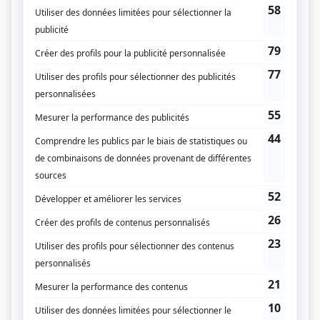
Personnages
Antigang
(
Jean-François Bégin
2025
-
)
L'appel
(
Sylvain Provencher
)
De Pierre en fille
(
Pierre Labelle
)
Plan B IV
(
Père de Jessy
)
Les beaux malaises 2.0
(
Patrick
)
C'est comme ça que je t'aime
(
Serge Paquette
)
Toute la vie
(
Thierry Bourbon
2020
)
Les Invisibles
(
Patrice Robitaille
)
Victor Lessard
(
Victor Lessard
)
L'imposteur
(
Zac Pelletier
)
Pour Sarah
(
Donald Dutil
)
Patrice Lemieux 24/7
(
Rich Goyette
)
Les beaux malaises
(
Patrick
)