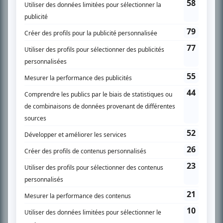
l’actualité télévisuelle au 98,5.
En savoir plus »
SUR LE RÉSEAU BIZZ MÉDIA
PLAN DU SITE
Accueil
Liste des oeuvres
Liste des comédiens
Recherche avancée
À propos
Nous contacter
Termes et conditions