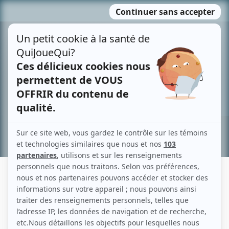
Passer
MENU
au
contenu
Recherche avancée »
CATHERINE ST-ANDRÉ
Liens
Fiche de Catherine St-André sur Showbizz.net