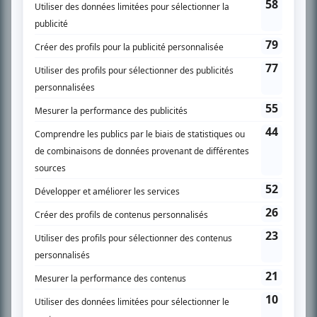
Chroniqueur télé du journal Le Soleil depuis 2001, Richard Therrien carbure à
son petit écran. Celui qu’on surnomme parfois «l’encyclopédie de la
télévision» a d’abord oeuvré au magazine TV Hebdo de 1996 à 2001. Sa
spécialité: la télé québécoise. On peut l’entendre régulièrement commenter
l’actualité télévisuelle au 98,5.
En savoir plus »
SUR LE RÉSEAU BIZZ MÉDIA
PLAN DU SITE
Accueil
Liste des oeuvres
Liste des comédiens
Recherche avancée