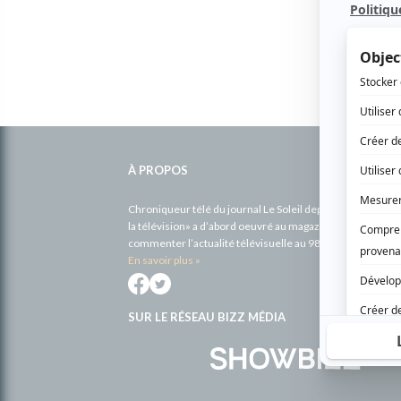
Informations
complémentaires
À PROPOS
Chroniqueur télé du journal Le Soleil depuis 2001, Richa
la télévision» a d’abord oeuvré au magazine TV Hebdo de 
commenter l’actualité télévisuelle au 98,5.
En savoir plus »
SUR LE RÉSEAU BIZZ MÉDIA