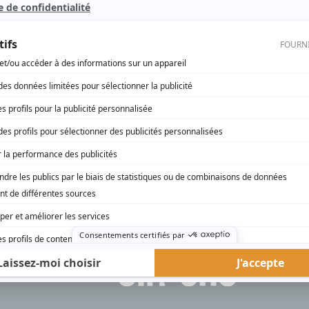
Toute la vérité
(
Benoit
)
rd Therrien carbure à son petit écran. Celui qu’on surnomme parfois «l’encyclopédie 
1996 à 2001. Sa spécialité: la télé québécoise. On peut l’entendre régulièrement