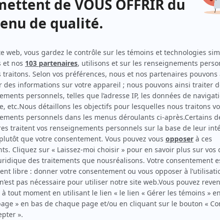
Antigang
(
Samuel Gendron
2025
)
Ravages
(
Caméraman Télé Nord
)
Indéfendable
(
Marc Bouchard
2025
)
Alertes
(
Bernard Guiol
2024
)
L'âge adulte
(
Ouvrier
)
Anticosti
(
Gilles Lemay
)
Avant le crash
(
Pascal
)
Aller simple
(
Martin
)
La faille
(
Francis Morency
2024
)
5e rang
(
Steve Malouin
2019
-
)
Faits divers
(
Sableur Drolet
)
Béliveau
(
Soigneur du Colisée
)
L'heure bleue
(
Chauffeur de taxi
2019
)
District 31
(
Olivier Fauteux
2018
)
Les beaux malaises
(
Gars photo
)
Unité 9
(
Fils Baribeau
)
O'
(
Robert O'Hara, 36 ans
)