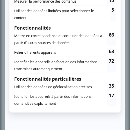
PLAN DU SITE
Accueil
Liste des oeuvres
Liste des comédiens
Recherche avancée
À propos
Nous contacter
Termes et conditions
Politique de confidentialité
Gestion du consentement