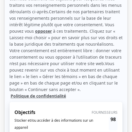
(Source: Photo: Philippe Gagnon)
Liens
Fiche de Valérie Cabana sur Showbizz.net
Personnages
Antigang
(
Diane Cloutier
2025
)