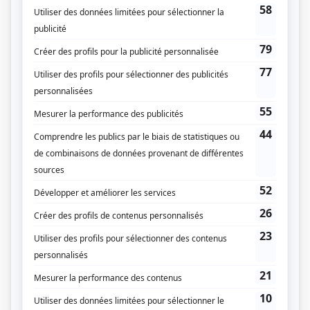
de faire le ménage, il se bute à la résistance du colonel Allan Craig, à qui il doit
succéder par intérim, et qui commande la base et le commando de main de
fer. Lorsque la policière militaire Kim Falardeau confie à Savard que ce décès
semble cacher quelque chose de bien plus gros, ils feront équipe pour tenter
de faire la lumière sur les événements, sans savoir qu’ils mettent le doigt
dans un engrenage dangereux.
(Fourni par la production)
Liens
Fiche de
Les Armes
sur Showbizz.net
Genre
Série annuelle
Réalisation
Jean-Philippe Duval
Production
Fabienne Larouche
Michel Trudeau