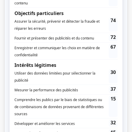
Textes
Pierre-Marc Drouin
Alexandre Laferrière
Production associée
Jean-Philippe Duval
Dominique Chaloult
Production déléguée
Zoé Méthot-Trépanier
Script-édition
Fabienne Larouche
Compagnie de production
Aetios Productions
Diffuseur(s)