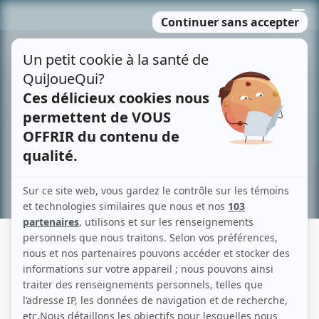
Passer
MENU
au
contenu
Recherche avancée »
LES ARMES
Fiche détaillée
Liste des épisodes