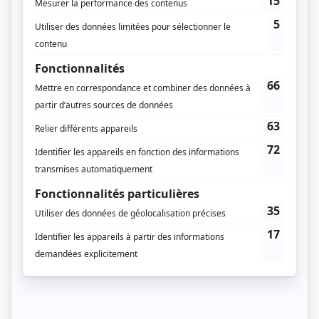
TVA
Dates de diffusion
Depuis le 9 septembre 2024
Durée et heure de diffusion
72 épisodes au total
Saison 1: Du 9 septembre 2024 au 24 mars 2025 (chaque lundi, 20h00) (60
minutes)
Saison 2: Du 8 septembre 2025 au 23 mars 2026 (chaque lundi, 20h00) (60
minutes)
Saison 3: À partir du 7 septembre 2026 à 20h00
(60 minutes)
(Saison 3
annoncée, 20h00) (60 minutes)
Récompenses
Les Zapettes d'or 2025 - Détestable de l'année - Frédéric Millaire Zouvi
(Thomas Dallaire)