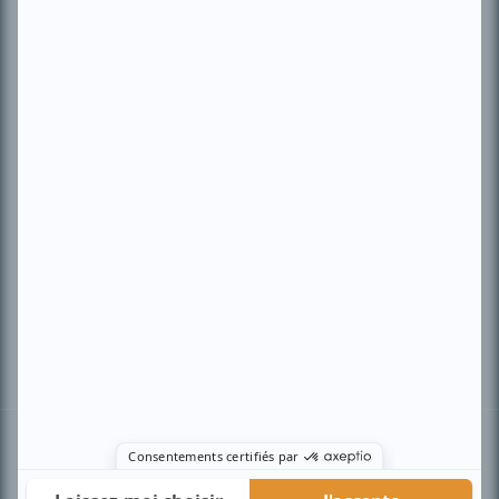
PLAN DU SITE
Accueil
Liste des oeuvres
Liste des comédiens
Recherche avancée
À propos
Nous contacter
Termes et conditions
Politique de confidentialité
Gestion du consentement