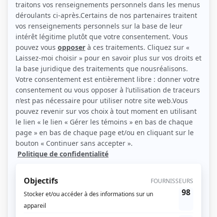
(Source: Showbizz.net / Patrick Lamarche)
Liens
Fiche de Kevin Tremblay sur Showbizz.net
Personnages
Libre dès maintenant
(
Félix
2025
)
Les Armes
(
Nouveau policier
2025
)
STAT
(
Mat Beaulieu
2025
)
Alertes
(
Cédric Rigali
2025
)
Vitrerie Joyal
(
Charles
)