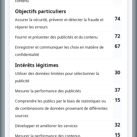
PLAN DU SITE
Accueil
Liste des oeuvres
Liste des comédiens
Recherche avancée
À propos
Nous contacter
Termes et conditions
Politique de confidentialité
Gestion du consentement