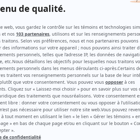
Dumas
(
Jérémie
2025
)
Les Armes
(
Christopher Roy
2025
)
Un gars, une fille (2023)
(
Anakin
2025
-
)
Avant le crash
(
Robin
2025
)
Le monde de Gabrielle Roy
(
Jean Coulpier
2024
)
Doute raisonnable
(
Thiery Caroit
2023
)
C'est comme ça que je t'aime
(
Jacques Cantin «Sexiste #4»
2024
)
Toute la vie
(
Gabriel Primeau
2021
-
2022
)