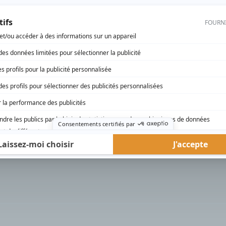
rd Therrien carbure à son petit écran. Celui qu’on surnomme parfois «l’encyclopédie 
1996 à 2001. Sa spécialité: la télé québécoise. On peut l’entendre régulièrement