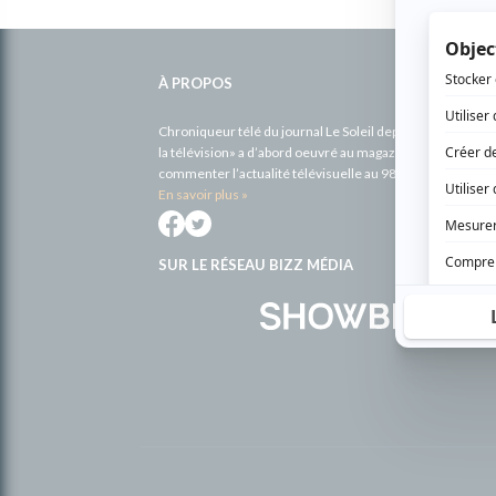
Informations
complémentaires
À PROPOS
Chroniqueur télé du journal Le Soleil depuis 2001, Richa
la télévision» a d’abord oeuvré au magazine TV Hebdo de 
commenter l’actualité télévisuelle au 98,5.
En savoir plus »
SUR LE RÉSEAU BIZZ MÉDIA