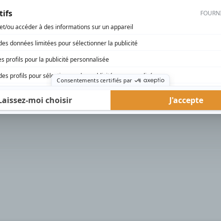
rd Therrien carbure à son petit écran. Celui qu’on surnomme parfois «l’encyclopédie 
1996 à 2001. Sa spécialité: la télé québécoise. On peut l’entendre régulièrement