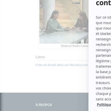
(Source: Radio-Canada)
Liens
Fiche de Zenab Jaber sur Showbizz.net
Informations
complémentaires
À PROPOS