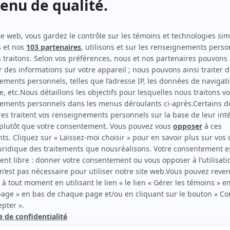
Les Armes
(
Alex
2025
-
)
Doute raisonnable
(
Keyinsa Sriranjan
2024
)
Toute la vie
(
Policière parents Sassan
2021
)
District 31
(
Hanna Mansouri
2018
)