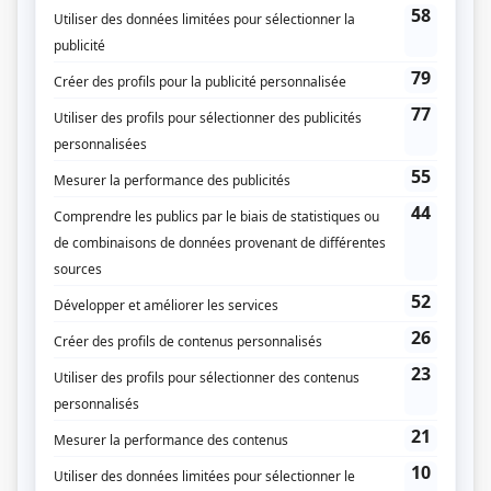
STAT
(
Philippe Dupéré
2022
-
2025
)
Classé secret
(
Émile Darcy
)
Alertes
(
Black Bird Bouchard
2023
-
)
Virage
(
Phil Létourneux
)
Les Sapiens
(
Chef Calcaire
)
District 31
(
Laurent Cloutier
2016
-
2020
)
Mirador III
(
Philippe Racine
)
Jérémie
(
Mathieu
)
30 vies
(
Antoine Landry
2013
)
Trauma
(
Guy Duplessis
2014
)
Mirador I-II
(
)
Mirador I-II
(
Philippe Racine
)
Yamaska
(
Étienne Brabant
)
Trudeau, Pierre Elliott (Trudeau II : Maverick in the Making)
(
Jean
Marchand
)
Les Boys
(
Mario Pinchaud
)
Octobre 70 (October 1970)
(
Lieutenant-détective Julien Giguère
)