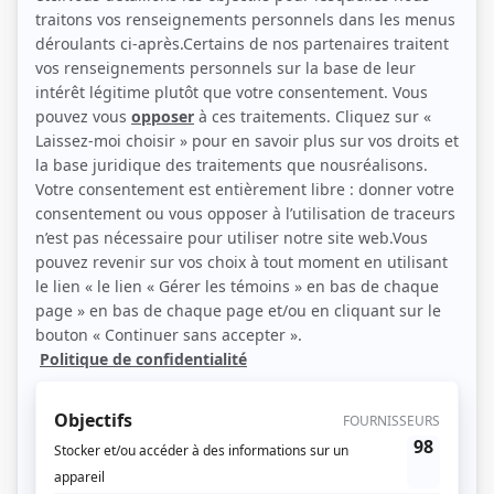
(Source: Photo: Pierre Manning)
Liens
Fiche de Patrick Labbé sur Showbizz.net
Personnages
Les Armes
(
Daniel Colin
2025
-
)