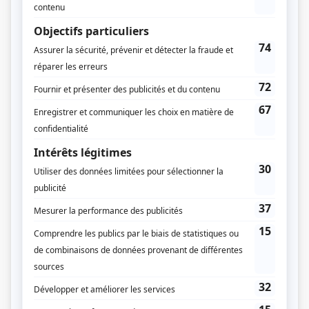
Tout sur moi
(
Patrick Labbé
)
Nos étés
(
Wilbrod Belzile
)
Les ex
(
Alex Fortin
)
Cover Girl
(
Patrice Carrier
)
Annie et ses hommes
(
Daniel
)
La vie la vie
(
Simon
)
Haute surveillance
(
Jo Gravel
)
Fortier
(
Jacques Marcotte
)
Le Polock
(
Gaston Langlois
)
10-07 : L'affaire Kafka
(
Thomas Saint-Mars
)
Virginie
(
Garry Lamothe
)
10-07
(
Thomas Saint-Mars
)
Les nouvelles aventures des Intrépides
(
Théo
)
SQreté 5-0
(
Frère de Roch(e) Forest
)
Hamlet en Québec
(
Bernard
)
Graffiti
(
Bernard Legault
)
Les Intrépides
(
Stéphane Tremblay
)
Les filles de Caleb
(
Télesphore Pronovost, adulte
)