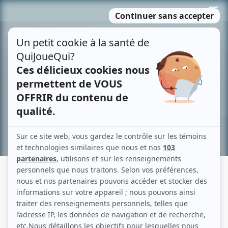
Passer
MENU
au
contenu
Recherche avancée »
PATRICK LABBÉ