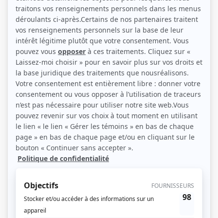
(Photo: Andréanne Gauthier)
Liens
Fiche de Bianca Gervais sur Showbizz.net
Récompenses
Séries ou téléromans
Prix Gémeaux 2017 - Meilleur rôle de soutien féminin : série dramatique -
Romane Labrie - Ruptures