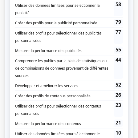
Personnages
Danse!
(
Emmanuelle Lavigne
2026
-
)
Les Armes
(
Gabrielle Auclair
2025
-
)
Jowanne, la psy des stars
(
Bianca Gervais
)
Fourchette
(
Geneviève
)
Terreur 404
(
Patricia Sauvé
)
LIAM
(
Dre Hélène Vincent
2024
-
)
Les perles
(
Stéphanie Houle
)
Les moments parfaits
(
Annie Beauregard
)
Escouade 99
(
Rosalie Boucher
)
L'Échappée
(
Marie-Louise Cyr
2016
-
2021
)
Mirador III
(
Salomé Lemestre
)
Web thérapie
(
Émilie Larochelle
2017
)
Ruptures
(
Romane Labrie
2016
-
2017
)