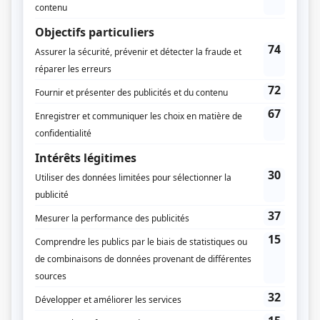
Les pays d'en haut
(
Iphigénie Lepotiron
2021
)
L'appart du 5e
(
Mathilde
)
Lance et compte : La déchirure
(
Ilsa Trépanier
)
Tu m'aimes-tu?
(
Valérie
)
Penthouse 5-0
(
Mahée
)
30 vies
(
Julie Lebel
2012
)
Grande fille
(
Valérii
)
Destinées
(
Camille Lambert
)
La galère
(
Amélie
2007
)
Casino
(
Manon
)
Le négociateur
(
Bess Labonté
)
Il était une fois dans le trouble
(
Anika et Chrystelle
)
Un monde à part
(
Karine Ducharme-Langevin
)
Caméra café
(
Karine Gamache
)
Ayoye!
(
Marlène
)
Le monde de Charlotte
(
Karine Ducharme-Langevin
)
Délirium
(
Noémie
)