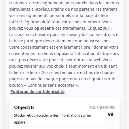
Personnages
Les Armes
(
Alain Desharnais
2025
)
Hôtel
(
M. Francoeur
2022
)
Fatale-Station
(
Agent Gianetti
)
Béliveau
(
Bill Head
)
District 31
(
Agent services secrets
2017
)
Mensonges
(
Léon Polanovsky
2016
)
Les jeunes loups
(
Détective
)
Les pêcheurs
(
A.D. Holmes
2017
)
Unité 9
(
Agent palais de justice
)
O'
(
Sergent Girard
2016
)
Oka, un été indien (Indian Summer : The Oka Crisis)
(
Auxiliaire médical
)
La galère
(
Médecin échographie
2013
)
Les leçons de Josh (Naked Josh)
(
George
)