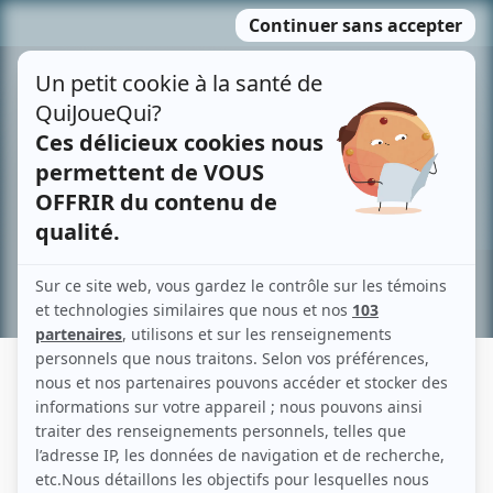
Passer
MENU
au
contenu
Recherche avancée »
CARLO MESTRONI
Liens
Fiche de Carlo Mestroni sur Showbizz.net