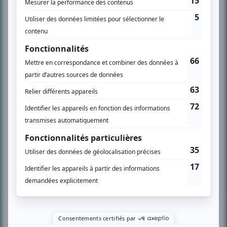
PLAN DU SITE
Accueil
Liste des oeuvres
Liste des comédiens
Recherche avancée
À propos
Nous contacter
Termes et conditions
Politique de confidentialité
Gestion du consentement