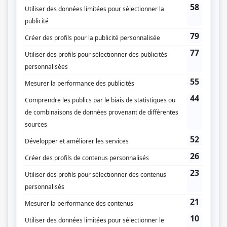
Les Armes
(
Jean-Michel Dugas
2025
-
)
STAT
(
Dominic Lord
2022
)
Mégantic
(
Jérôme Lamarre
)
Les bombes
(
Paul
)
Une affaire criminelle
(
Mario Bilodeau
)
Portrait-robot
(
Samuel Racine
)
Les bogues de la vie
(
Émile Breault
)
Clash
(
Clément Dozieu
)
Faits divers
(
Antoine Chevrier-Marseau
)
Béliveau
(
Voix
)
District 31
(
Vincent Comeau
2019
)
Mirador III
(
Mathieu Leduc
)
Les pays d'en haut
(
Ben Ducresson
)
Mensonges
(
Christian Bertrand
2015
)
19-2
(
Vincent «Vince» Légaré
)
Toute la vérité
(
Manuel
2013
)
Stan et ses stars
(
Kevin
)