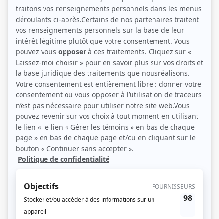
(Source: Photo: Julie Perreault)
Liens
Fiche de Fred-Éric Salvail sur Showbizz.net
Personnages
Mr Big
(
Francis «Le Loup» Wolf
2025
)