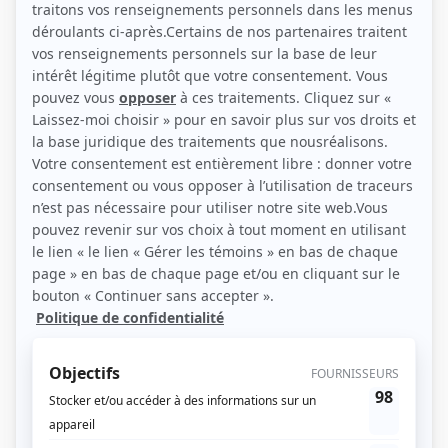
(Source: Showbizz.net / Elizabeth Lepage-Boily)
Liens
Fiche de Pierre-Marc Drouin sur Showbizz.net
Contributions
Les Armes
Auteur
Mont-Rouge
Auteur
Un gars, une fille (2023)
Auteur
Bébéatrice
Auteur
Bonne nuit Chuck
Auteur