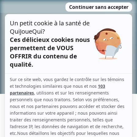
Passer
MENU
au
contenu
Recherche avancée »
PIERRE-MARC DROUIN