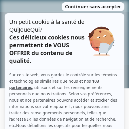
Passer
MENU
au
contenu
Recherche avancée »
XAVIER TRUONG
Liens
Fiche de Xavier Truong sur Showbizz.net